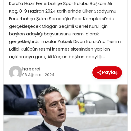
SAĞLIK
Kurul’a Hazır Fenerbahçe Spor Kulübü Başkanı Ali
Koç, 8-9 Haziran 2024 tarihlerinde Ülker Stadyumu
SIYASET
Fenerbahçe Şükrü Saracoğlu Spor Kompleksi’nde
gerçekleşecek Olağan Seçimli Genel Kurul için
SPOR
başkan adaylığı başvurusunu resmi olarak
gerçekleştirdi. İmzalar Yüksek Divan Kurulu’na Teslim
TEKNOLOJI
Edildi Kulübün resmi internet sitesinden yapılan
açıklamaya göre, Ali Koç’un başkan adaylığı…
YAŞAM
haberci
Paylaş
08 Ağustos 2024