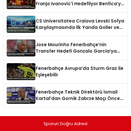
Franjo Ivanovic’i Hedefliyor Benfica’ya
Teklif Hazırlığı
CS Universitatea Craiova Levski Sofya
Karşılaşmasında İlk Yarıda Goller ve
Kartlar
Jose Mourinho Fenerbahçe’nin
Transfer Hedefi Gonzalo Garcia’ya
Veto Koydu
Fenerbahçe Avrupa’da Sturm Graz ile
Eşleşebilir
Fenerbahçe Teknik Direktörü İsmail
Kartal’dan Gornik Zabrze Maçı Öncesi
Açıklamalar
Sporun Doğru Adresi