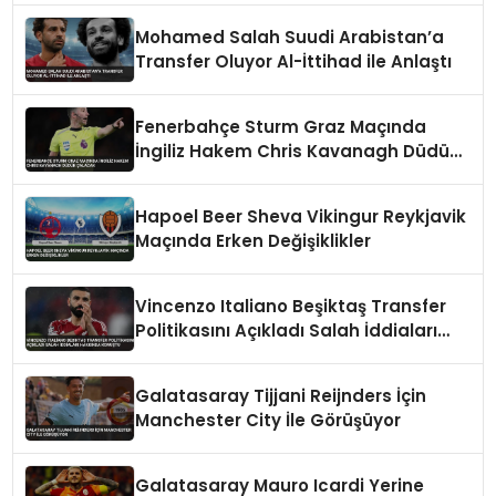
Mohamed Salah Suudi Arabistan’a
Transfer Oluyor Al-İttihad ile Anlaştı
Fenerbahçe Sturm Graz Maçında
İngiliz Hakem Chris Kavanagh Düdük
Çalacak
Hapoel Beer Sheva Vikingur Reykjavik
Maçında Erken Değişiklikler
Vincenzo Italiano Beşiktaş Transfer
Politikasını Açıkladı Salah İddiaları
Hakkında Konuştu
Galatasaray Tijjani Reijnders İçin
Manchester City İle Görüşüyor
Galatasaray Mauro Icardi Yerine