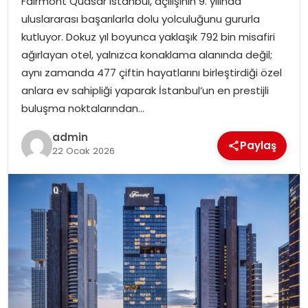
Fairmont Quasar Istanbul, açılışının 9. yılında
SAĞLIK
uluslararası başarılarla dolu yolculuğunu gururla
kutluyor. Dokuz yıl boyunca yaklaşık 792 bin misafiri
SIYASET
ağırlayan otel, yalnızca konaklama alanında değil;
aynı zamanda 477 çiftin hayatlarını birleştirdiği özel
SPOR
anlara ev sahipliği yaparak İstanbul’un en prestijli
buluşma noktalarından…
TEKNOLOJI
admin
Paylaş
YAŞAM
22 Ocak 2026