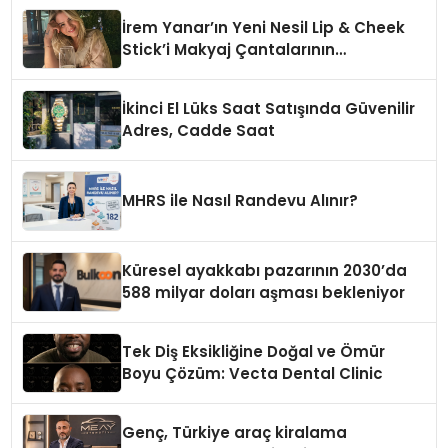
İrem Yanar’ın Yeni Nesil Lip & Cheek
Stick’i Makyaj Çantalarının
Vazgeçilmezi Olmaya Aday
İkinci El Lüks Saat Satışında Güvenilir
Adres, Cadde Saat
MHRS ile Nasıl Randevu Alınır?
Küresel ayakkabı pazarının 2030’da
588 milyar doları aşması bekleniyor
Tek Diş Eksikliğine Doğal ve Ömür
Boyu Çözüm: Vecta Dental Clinic
Genç, Türkiye araç kiralama