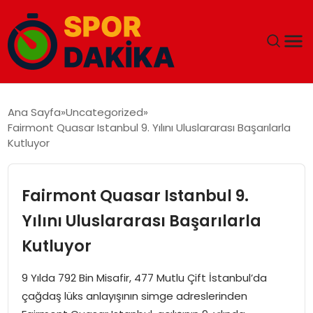
ANA SAYFA
Ana Sayfa
Uncategorized
Fairmont Quasar Istanbul 9. Yılını Uluslararası Başarılarla
GÜNDEM
Kutluyor
DÜNYA
Fairmont Quasar Istanbul 9.
EĞITIM
Yılını Uluslararası Başarılarla
Kutluyor
EKONOMI
9 Yılda 792 Bin Misafir, 477 Mutlu Çift İstanbul’da
MAGAZIN
çağdaş lüks anlayışının simge adreslerinden