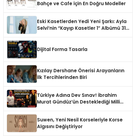
Bahçe ve Cafe İçin En Doğru Modeller
Eski Kasetlerden Yedi Yeni Şarkı: Ayla
Selvi’nin “Kayıp Kasetler 1” Albümü 31
Temmuz’da Çıktı
Dijital Forma Tasarla
Kızılay Dershane Önerisi Arayanların
İlk Tercihlerinden Biri
Türkiye Adına Dev Sınav! İbrahim
Murat Gündüz’ün Desteklediği Milli
Sporcu Avrupa Arenasında
Suwen, Yeni Nesil Korseleriyle Korse
Algısını Değiştiriyor