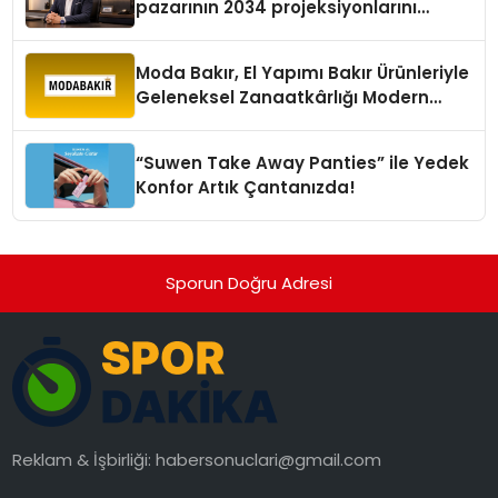
pazarının 2034 projeksiyonlarını
değerlendirdi
Moda Bakır, El Yapımı Bakır Ürünleriyle
Geleneksel Zanaatkârlığı Modern
Yaşam Alanlarına Taşıyor
“Suwen Take Away Panties” ile Yedek
Konfor Artık Çantanızda!
Sporun Doğru Adresi
Reklam & İşbirliği:
habersonuclari@gmail.com