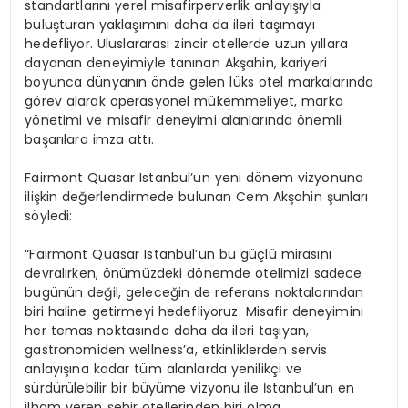
standartlarını yerel misafirperverlik anlayışıyla
buluşturan yaklaşımını daha da ileri taşımayı
hedefliyor. Uluslararası zincir otellerde uzun yıllara
dayanan deneyimiyle tanınan Akşahin, kariyeri
boyunca dünyanın önde gelen lüks otel markalarında
görev
alarak operasyonel mükemmeliyet, marka
yönetimi ve misafir deneyimi alanlarında önemli
başarılara imza attı.
Fairmont Quasar Istanbul’un yeni dönem vizyonuna
ilişkin değerlendirmede bulunan Cem Akşahin şunları
söyledi:
“Fairmont Quasar Istanbul’un bu güçlü mirasını
devralırken, önümüzdeki dönemde otelimizi sadece
bugünün değil, geleceğin de referans noktalarından
biri haline getirmeyi hedefliyoruz. Misafir deneyimini
her temas noktasında daha da ileri taşıyan,
gastronomiden wellness’a, etkinliklerden servis
anlayışına kadar tüm alanlarda yenilikçi ve
sürdürülebilir bir büyüme vizyonu ile İstanbul’un en
ilham veren şehir otellerinden biri olma