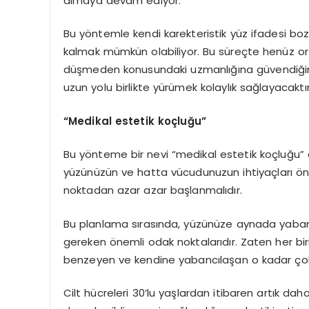
almaya devam ediyor.
Bu yöntemle kendi karekteristik yüz ifadesi b
kalmak mümkün olabiliyor. Bu süreçte henüz orta
düşmeden konusundaki uzmanlığına güvendiğiniz
uzun yolu birlikte yürümek kolaylık sağlayacaktır
“Medikal estetik koçluğu”
Bu yönteme bir nevi “medikal estetik koçluğu” di
yüzünüzün ve hatta vücudunuzun ihtiyaçları önce
noktadan azar azar başlanmalıdır.
Bu planlama sırasında, yüzünüze aynada yaba
gereken önemli odak noktalarıdır. Zaten her biri
benzeyen ve kendine yabancılaşan o kadar çok 
Cilt hücreleri 30’lu yaşlardan itibaren artık dah