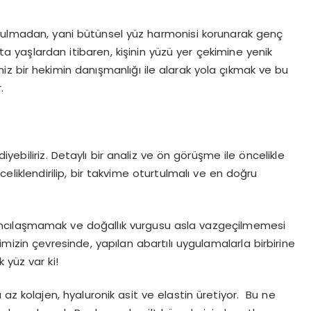
ozulmadan, yani bütünsel yüz harmonisi korunarak genç
 yaşlardan itibaren, kişinin yüzü yer çekimine yenik
 bir hekimin danışmanlığı ile alarak yola çıkmak ve bu
.
yebiliriz. Detaylı bir analiz ve ön görüşme ile öncelikle
liklendirilip, bir takvime oturtulmalı ve en doğru
ncılaşmamak ve doğallık vurgusu asla vazgeçilmemesi
mizin çevresinde, yapılan abartılı uygulamalarla birbirine
yüz var ki!
a az kolajen, hyaluronik asit ve elastin üretiyor. Bu ne