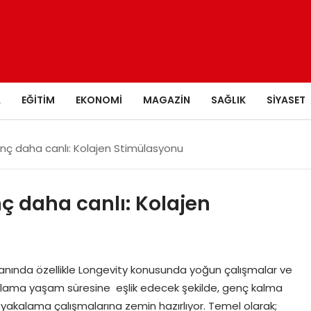
A
EĞITIM
EKONOMI
MAGAZIN
SAĞLIK
SIYASET
enç daha canlı: Kolajen Stimülasyonu
nç daha canlı: Kolajen
lanında özellikle Longevity konusunda yoğun çalışmalar ve
ortalama yaşam süresine eşlik edecek şekilde, genç kalma
ı yakalama çalışmalarına zemin hazırlıyor. Temel olarak;