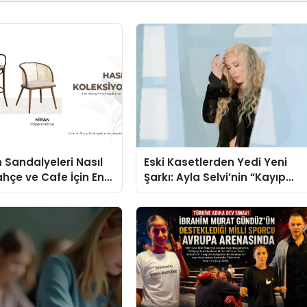
 Sandalyeleri Nasıl
Eski Kasetlerden Yedi Yeni
ahçe ve Cafe İçin En
Şarkı: Ayla Selvi’nin “Kayıp
eller
Kasetler 1” Albümü 31
Temmuz’da Çıktı