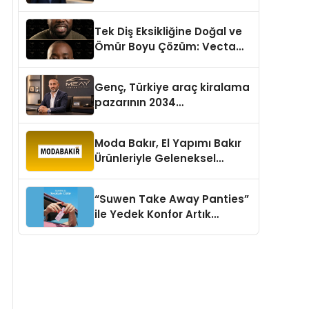
aşması bekleniyor
Tek Diş Eksikliğine Doğal ve
Ömür Boyu Çözüm: Vecta
Dental Clinic
Genç, Türkiye araç kiralama
pazarının 2034
projeksiyonlarını
değerlendirdi
Moda Bakır, El Yapımı Bakır
Ürünleriyle Geleneksel
Zanaatkârlığı Modern
Yaşam Alanlarına Taşıyor
“Suwen Take Away Panties”
ile Yedek Konfor Artık
Çantanızda!