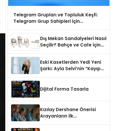
Telegram Grupları ve Topluluk Keşfi:
Telegram Grup Sahipleri İçin
Görünürlük Fırsatı
Dış Mekan Sandalyeleri Nasıl
Seçilir? Bahçe ve Cafe İçin
En Doğru Modeller
Eski Kasetlerden Yedi Yeni
Şarkı: Ayla Selvi’nin “Kayıp
Kasetler 1” Albümü 31
Temmuz’da Çıktı
Dijital Forma Tasarla
Kızılay Dershane Önerisi
Arayanların İlk
Tercihlerinden Biri