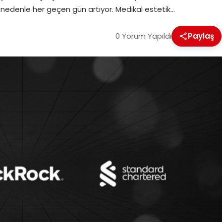
 nedenle her geçen gün artıyor. Medikal estetik…
0 Yorum Yapıldı
Paylaş