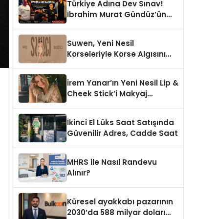
Türkiye Adına Dev Sınav!
İbrahim Murat Gündüz’ün
Desteklediği Milli Sporcu
Avrupa Arenasında
Suwen, Yeni Nesil
Korseleriyle Korse Algısını
Değiştiriyor
İrem Yanar’ın Yeni Nesil Lip &
Cheek Stick’i Makyaj
Çantalarının Vazgeçilmezi
Olmaya Aday
İkinci El Lüks Saat Satışında
Güvenilir Adres, Cadde Saat
MHRS ile Nasıl Randevu
Alınır?
Küresel ayakkabı pazarının
2030’da 588 milyar doları