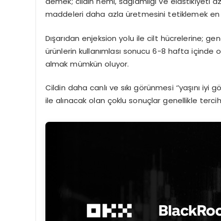
demek; cildin nemi, sağlamlığı ve elastikiyeti 
maddeleri daha azla üretmesini tetiklemek en 
Dışarıdan enjeksion yolu ile cilt hücrelerine; ge
ürünlerin kullanımlası sonucu 6-8 hafta içinde olu
almak mümkün oluyor.
Cildin daha canlı ve sıkı görünmesi ‘’yaşını iyi
ile alınacak olan çoklu sonuçlar genellikle terci