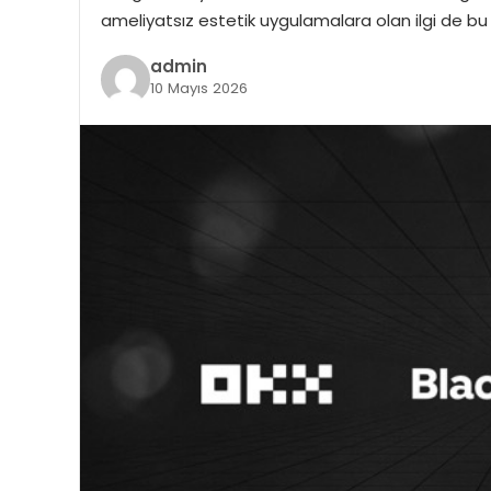
ameliyatsız estetik uygulamalara olan ilgi de bu
admin
10 Mayıs 2026