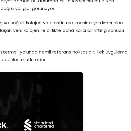
azalıyor demek. Bu durumda cilt hücrelerinin bu etken
doğru yol gibi görünüyor.
nç ve sağlıklı kolajen ve elastin üretmesine yardımcı olan
şan yeni kolajen ile birlikte daha kalıcı bir lifting sonucu
 gösterme’’ yolunda nemli referans noktasıdır. Tek uygulama
h edenleri mutlu eder.