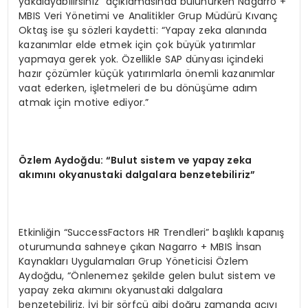
yakalayabilirsiniz” açıklamasında bulunurken Nagarro +
MBIS Veri Yönetimi ve Analitikler Grup Müdürü Kıvanç
Oktaş ise şu sözleri kaydetti: “Yapay zeka alanında
kazanımlar elde etmek için çok büyük yatırımlar
yapmaya gerek yok. Özellikle SAP dünyası içindeki
hazır çözümler küçük yatırımlarla önemli kazanımlar
vaat ederken, işletmeleri de bu dönüşüme adım
atmak için motive ediyor.”
Özlem Aydoğdu: “Bulut sistem ve yapay zeka
akımını okyanustaki dalgalara benzetebiliriz”
Etkinliğin “SuccessFactors HR Trendleri” başlıklı kapanış
oturumunda sahneye çıkan Nagarro + MBIS İnsan
Kaynakları Uygulamaları Grup Yöneticisi Özlem
Aydoğdu, “Önlenemez şekilde gelen bulut sistem ve
yapay zeka akımını okyanustaki dalgalara
benzetebiliriz. İyi bir sörfçü gibi doğru zamanda açıyı