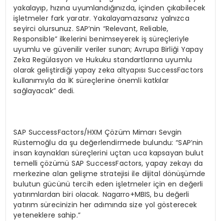
yakalayıp, hızına uyumlandığınızda, içinden çıkabilecek
işletmeler fark yaratır. Yakalayamazsanız yalnızca
seyirci olursunuz. SAP’nin “Relevant, Reliable,
Responsible” ilkelerini benimseyerek iş süreçleriyle
uyumlu ve güvenilir veriler sunan; Avrupa Birliği Yapay
Zeka Regülasyon ve Hukuku standartlarına uyumlu
olarak geliştirdiği yapay zeka altyapısı SuccessFactors
kullanımıyla da İK süreçlerine önemli katkılar
sağlayacak” dedi.
SAP SuccessFactors/HXM Çözüm Mimarı Sevgin
Rüstemoğlu da şu değerlendirmede bulundu: “SAP’nin
insan kaynakları süreçlerini uçtan uca kapsayan bulut
temelli çözümü SAP SuccessFactors, yapay zekayı da
merkezine alan gelişme stratejisi ile dijital dönüşümde
bulutun gücünü tercih eden işletmeler için en değerli
yatırımlardan biri olacak. Nagarro+MBIS, bu değerli
yatırım sürecinizin her adımında size yol gösterecek
yeteneklere sahip.”