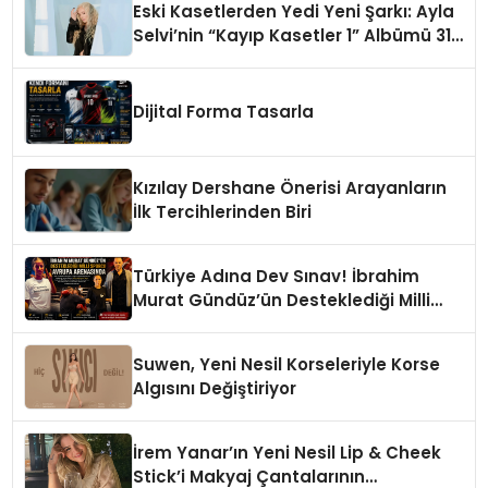
Eski Kasetlerden Yedi Yeni Şarkı: Ayla
Selvi’nin “Kayıp Kasetler 1” Albümü 31
Temmuz’da Çıktı
Dijital Forma Tasarla
Kızılay Dershane Önerisi Arayanların
İlk Tercihlerinden Biri
Türkiye Adına Dev Sınav! İbrahim
Murat Gündüz’ün Desteklediği Milli
Sporcu Avrupa Arenasında
Suwen, Yeni Nesil Korseleriyle Korse
Algısını Değiştiriyor
İrem Yanar’ın Yeni Nesil Lip & Cheek
Stick’i Makyaj Çantalarının