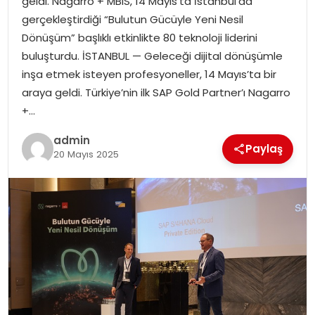
geldi. Nagarro + MBIS, 14 Mayıs’ta İstanbul’da
SAĞLIK
gerçekleştirdiği “Bulutun Gücüyle Yeni Nesil
Dönüşüm” başlıklı etkinlikte 80 teknoloji liderini
SIYASET
buluşturdu. İSTANBUL — Geleceği dijital dönüşümle
inşa etmek isteyen profesyoneller, 14 Mayıs’ta bir
SPOR
araya geldi. Türkiye’nin ilk SAP Gold Partner’ı Nagarro
+…
TEKNOLOJI
admin
Paylaş
YAŞAM
20 Mayıs 2025