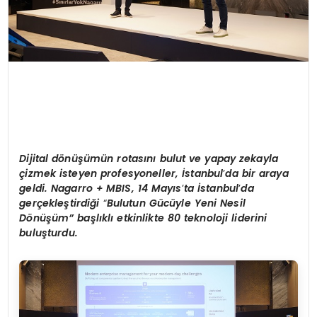
Dijital d
ö
nüşümü
n rotas
ını bulut ve yapay zekayla
çizmek isteyen profesyoneller, İstanbul
’
da bir araya
geldi.
Nagarro + MBIS
,
14 May
ıs
’
ta İstanbul
’
da
gerçekleştirdiği
“
Bulutun Gücüyle Yeni Nesil
Dönüşüm
” başlıklı etkinlikte 80 teknoloji liderini
buluşturdu.