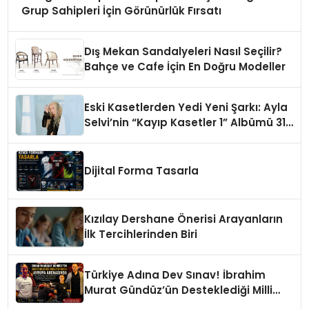
Grup Sahipleri İçin Görünürlük Fırsatı
Dış Mekan Sandalyeleri Nasıl Seçilir?
Bahçe ve Cafe İçin En Doğru Modeller
Eski Kasetlerden Yedi Yeni Şarkı: Ayla
Selvi’nin “Kayıp Kasetler 1” Albümü 31
Temmuz’da Çıktı
Dijital Forma Tasarla
Kızılay Dershane Önerisi Arayanların
İlk Tercihlerinden Biri
Türkiye Adına Dev Sınav! İbrahim
Murat Gündüz’ün Desteklediği Milli
Sporcu Avrupa Arenasında