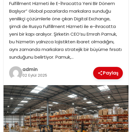
SAĞLIK
Fulfillment Hizmeti ile E-İhracatta Yeni Bir Dönem
Başlıyor” Global pazarlarda markalara sunduğu
SIYASET
yenilikçi çözümlerle öne çıkan Digital Exchange,
şimdi de Rusya Fulfillment Hizmeti ile e-ihracatta
SPOR
yeni bir kapı aralıyor. Şirketin CEO’su Emrah Pamuk,
bu hizmetin yalnızca lojistikten ibaret olmadığını,
TEKNOLOJI
aynı zamanda markalara stratejik bir büyüme fırsatı
sunduğunu belirtiyor. Pamuk,…
YAŞAM
admin
Paylaş
02 Eylül 2025