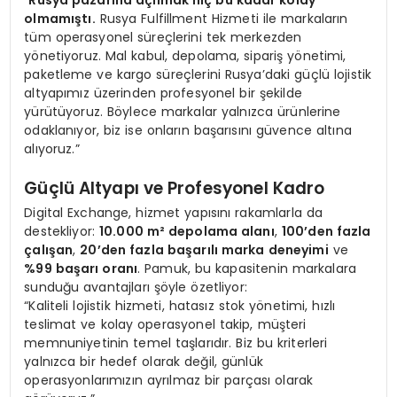
olmamıştı.
Rusya Fulfillment Hizmeti ile markaların
tüm operasyonel süreçlerini tek merkezden
yönetiyoruz. Mal kabul, depolama, sipariş yönetimi,
paketleme ve kargo süreçlerini Rusya’daki güçlü lojistik
altyapımız üzerinden profesyonel bir şekilde
yürütüyoruz. Böylece markalar yalnızca ürünlerine
odaklanıyor, biz ise onların başarısını güvence altına
alıyoruz.”
Güçlü Altyapı ve Profesyonel Kadro
Digital Exchange, hizmet yapısını rakamlarla da
destekliyor:
10.000 m² depolama alanı
,
100’den fazla
çalışan
,
20’den fazla başarılı marka deneyimi
ve
%99 başarı oranı
. Pamuk, bu kapasitenin markalara
sunduğu avantajları şöyle özetliyor:
“Kaliteli lojistik hizmeti, hatasız stok yönetimi, hızlı
teslimat ve kolay operasyonel takip, müşteri
memnuniyetinin temel taşlarıdır. Biz bu kriterleri
yalnızca bir hedef olarak değil, günlük
operasyonlarımızın ayrılmaz bir parçası olarak