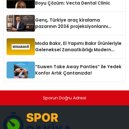
Boyu Çözüm: Vecta Dental Clinic
Genç, Türkiye araç kiralama
pazarının 2034 projeksiyonlarını
değerlendirdi
Moda Bakır, El Yapımı Bakır Ürünleriyle
Geleneksel Zanaatkârlığı Modern
Yaşam Alanlarına Taşıyor
“Suwen Take Away Panties” ile Yedek
Konfor Artık Çantanızda!
Sporun Doğru Adresi