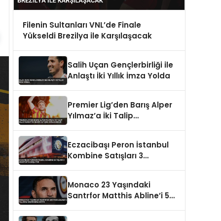
Filenin Sultanları VNL’de Finale
Yükseldi Brezilya ile Karşılaşacak
Salih Uçan Gençlerbirliği ile
Anlaştı İki Yıllık İmza Yolda
Premier Lig’den Barış Alper
Yılmaz’a İki Talip
Galatasaray’ın Rekor
Satışını Zorlayabilir
Eczacibaşı Peron İstanbul
Kombine Satışları 3
Ağustos’ta Başlıyor
Monaco 23 Yaşındaki
Santrfor Matthis Abline’i 5
Yıllığına Kadrosuna Kattı