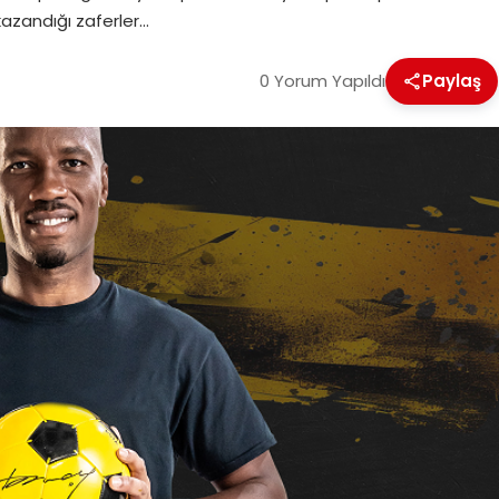
kazandığı zaferler…
0 Yorum Yapıldı
Paylaş