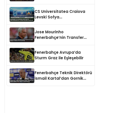
Hedefliyor Benfica’ya Teklif
Hazırlığı
CS Universitatea Craiova
Levski Sofya
Karşılaşmasında İlk Yarıda
Goller ve Kartlar
Jose Mourinho
Fenerbahçe’nin Transfer
Hedefi Gonzalo Garcia’ya
Veto Koydu
Fenerbahçe Avrupa’da
Sturm Graz ile Eşleşebilir
Fenerbahçe Teknik Direktörü
İsmail Kartal’dan Gornik
Zabrze Maçı Öncesi
Açıklamalar