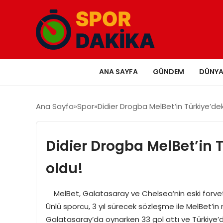
ANA SAYFA
GÜNDEM
DÜNY
Ana Sayfa
Spor
Didier Drogba MelBet’in Türkiye’dek
Didier Drogba MelBet’in T
oldu!
MelBet, Galatasaray ve Chelsea’nin eski forvet o
Ünlü sporcu, 3 yıl sürecek sözleşme ile MelBet’i
Galatasaray’da oynarken 33 gol attı ve Türkiye’de 