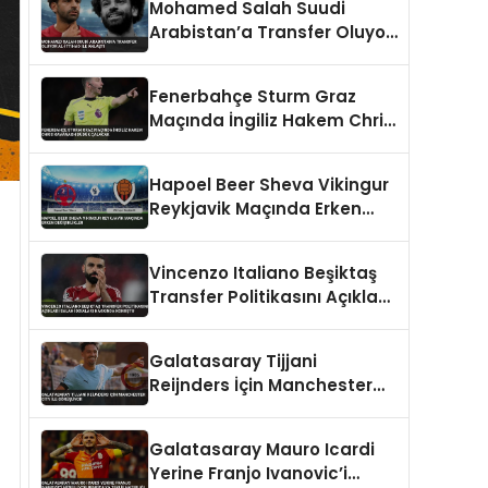
Mohamed Salah Suudi
Arabistan’a Transfer Oluyor
Al-İttihad ile Anlaştı
Fenerbahçe Sturm Graz
Maçında İngiliz Hakem Chris
Kavanagh Düdük Çalacak
Hapoel Beer Sheva Vikingur
Reykjavik Maçında Erken
Değişiklikler
Vincenzo Italiano Beşiktaş
Transfer Politikasını Açıkladı
Salah İddiaları Hakkında
Konuştu
Galatasaray Tijjani
Reijnders İçin Manchester
City İle Görüşüyor
Galatasaray Mauro Icardi
Yerine Franjo Ivanovic’i