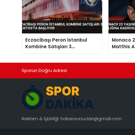
Eczacibaşı Peron İstanbul
Monaco 23
Kombine Satışları 3
Matthis Ab
Ağustos’ta Başlıyor
Kadrosun
Sporun Doğru Adresi
Reklam & İşbirliği:
habersonuclari@gmail.com