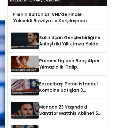
Filenin Sultanları VNL’de Finale
Yükseldi Brezilya ile Karşılaşacak
Salih Uçan Gençlerbirliği ile
Anlaştı İki Yıllık İmza Yolda
Premier Lig’den Barış Alper
Yılmaz’a İki Talip
Galatasaray’ın Rekor
Satışını Zorlayabilir
Eczacibaşı Peron İstanbul
Kombine Satışları 3
Ağustos’ta Başlıyor
Monaco 23 Yaşındaki
Santrfor Matthis Abline’i 5
Yıllığına Kadrosuna Kattı