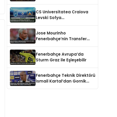
Hedefliyor Benfica’ya Teklif
Hazırlığı
CS Universitatea Craiova
Levski Sofya
Karşılaşmasında İlk Yarıda
Goller ve Kartlar
Jose Mourinho
Fenerbahçe’nin Transfer
Hedefi Gonzalo Garcia’ya
Veto Koydu
Fenerbahçe Avrupa’da
Sturm Graz ile Eşleşebilir
Fenerbahçe Teknik Direktörü
İsmail Kartal’dan Gornik
Zabrze Maçı Öncesi
Açıklamalar