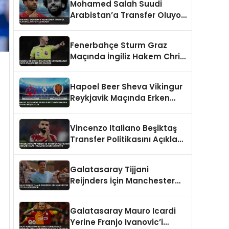
Mohamed Salah Suudi
Arabistan’a Transfer Oluyor
Al-İttihad ile Anlaştı
Fenerbahçe Sturm Graz
Maçında İngiliz Hakem Chris
Kavanagh Düdük Çalacak
Hapoel Beer Sheva Vikingur
Reykjavik Maçında Erken
Değişiklikler
Vincenzo Italiano Beşiktaş
Transfer Politikasını Açıkladı
Salah İddiaları Hakkında
Konuştu
Galatasaray Tijjani
Reijnders İçin Manchester
City İle Görüşüyor
Galatasaray Mauro Icardi
Yerine Franjo Ivanovic’i