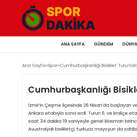
ANA SAYFA
GÜNDEM
DÜNY
Ana Sayfa
Spor
Cumhurbaşkanlığı Bisiklet Turu’nd
Cumhurbaşkanlığı Bisikl
İzmir’in Çeşme ilçesinde 26 Nisan’da başlayan ve 
Ankara etabıyla sona erdi. Turun 6. ve kraliçe et
saat 34 dakika 19 saniyeyle genel klasman birincis
Avustralyalı bisikletçi, turkuaz mayoyun da sahibi