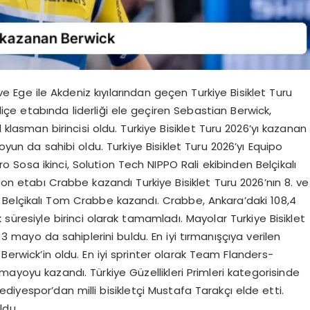
 Ege ile Akdeniz kıyılarından geçen Turkiye Bisiklet Turu
liçe etabında liderliği ele geçiren Sebastian Berwick,
lasman birincisi oldu. Turkiye Bisiklet Turu 2026’yı kazanan
oyun da sahibi oldu. Turkiye Bisiklet Turu 2026’yı Equipo
Sosa ikinci, Solution Tech NIPPO Rali ekibinden Belçikalı
 etabı Crabbe kazandı Turkiye Bisiklet Turu 2026’nın 8. ve
Belçikalı Tom Crabbe kazandı. Crabbe, Ankara’daki 108,4
k süresiyle birinci olarak tamamladı. Mayolar Turkiye Bisiklet
 mayo da sahiplerini buldu. En iyi tırmanışçıya verilen
Berwick’in oldu. En iyi sprinter olarak Team Flanders-
mayoyu kazandı. Türkiye Güzellikleri Primleri kategorisinde
iyespor’dan milli bisikletçi Mustafa Tarakçı elde etti.
ldu.