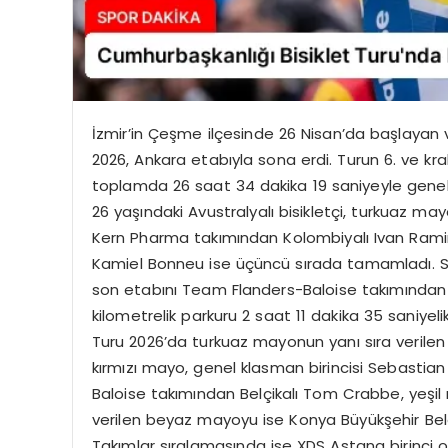
İzmir’in Çeşme ilçesinde 26 Nisan’da başlayan ve
2026, Ankara etabıyla sona erdi. Turun 6. ve kra
toplamda 26 saat 34 dakika 19 saniyeyle genel k
26 yaşındaki Avustralyalı bisikletçi, turkuaz may
Kern Pharma takımından Kolombiyalı Ivan Ramiro 
Kamiel Bonneu ise üçüncü sırada tamamladı. Son
son etabını Team Flanders-Baloise takımından 
kilometrelik parkuru 2 saat 11 dakika 35 saniyeli
Turu 2026’da turkuaz mayonun yanı sıra verilen 3
kırmızı mayo, genel klasman birincisi Sebastian 
Baloise takımından Belçikalı Tom Crabbe, yeşil 
verilen beyaz mayoyu ise Konya Büyükşehir Beled
Takımlar sıralamasında ise XDS Astana birinci o