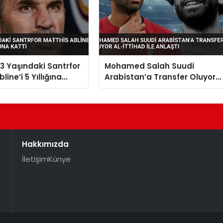
 Yaşındaki Santrfor
Mohamed Salah Suudi
line’i 5 Yıllığına
Arabistan’a Transfer Oluyor
a Kattı
Al-İttihad ile Anlaştı
Hakkımızda
İletişim
Künye