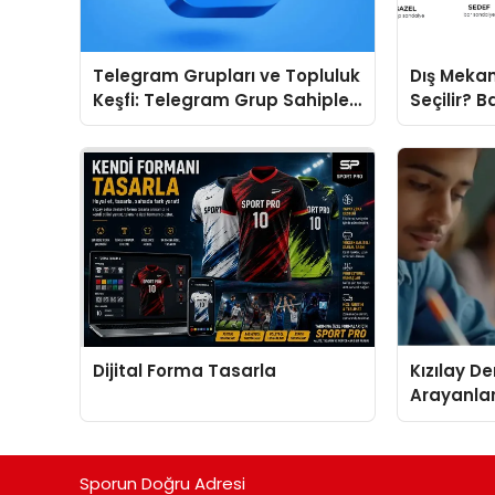
Telegram Grupları ve Topluluk
Dış Mekan
Keşfi: Telegram Grup Sahipleri
Seçilir? B
İçin Görünürlük Fırsatı
Doğru Mod
Dijital Forma Tasarla
Kızılay D
Arayanlar
Biri
Sporun Doğru Adresi