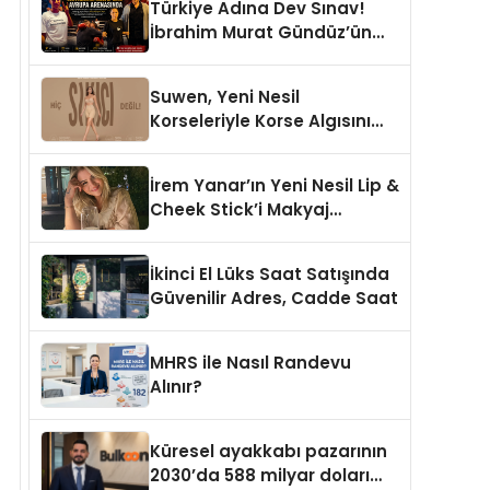
Türkiye Adına Dev Sınav!
İbrahim Murat Gündüz’ün
Desteklediği Milli Sporcu
Avrupa Arenasında
Suwen, Yeni Nesil
Korseleriyle Korse Algısını
Değiştiriyor
İrem Yanar’ın Yeni Nesil Lip &
Cheek Stick’i Makyaj
Çantalarının Vazgeçilmezi
Olmaya Aday
İkinci El Lüks Saat Satışında
Güvenilir Adres, Cadde Saat
MHRS ile Nasıl Randevu
Alınır?
Küresel ayakkabı pazarının
2030’da 588 milyar doları