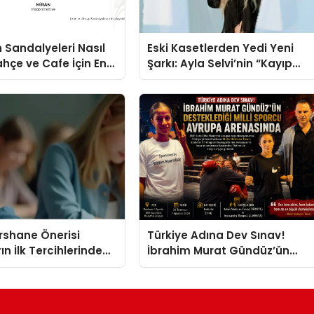
 Sandalyeleri Nasıl
Eski Kasetlerden Yedi Yeni
ahçe ve Cafe İçin En
Şarkı: Ayla Selvi’nin “Kayıp
eller
Kasetler 1” Albümü 31
Temmuz’da Çıktı
ershane Önerisi
Türkiye Adına Dev Sınav!
ın İlk Tercihlerinden
İbrahim Murat Gündüz’ün
Desteklediği Milli Sporcu
Avrupa Arenasında