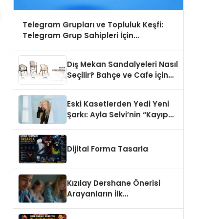
Telegram Grupları ve Topluluk Keşfi:
Telegram Grup Sahipleri İçin
Görünürlük Fırsatı
Dış Mekan Sandalyeleri Nasıl
Seçilir? Bahçe ve Cafe İçin
En Doğru Modeller
Eski Kasetlerden Yedi Yeni
Şarkı: Ayla Selvi’nin “Kayıp
Kasetler 1” Albümü 31
Temmuz’da Çıktı
Dijital Forma Tasarla
Kızılay Dershane Önerisi
Arayanların İlk
Tercihlerinden Biri