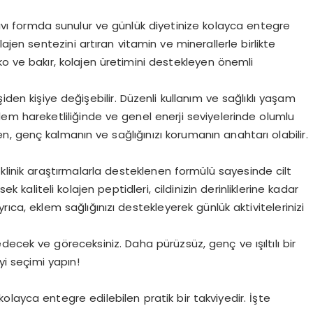
 sıvı formda sunulur ve günlük diyetinize kolayca entegre
kolajen sentezini artıran vitamin ve minerallerle birlikte
nko ve bakır, kolajen üretimini destekleyen önemli
kişiden kişiye değişebilir. Düzenli kullanım ve sağlıklı yaşam
 eklem hareketliliğinde ve genel enerji seviyelerinde olumlu
jen, genç kalmanın ve sağlığınızı korumanın anahtarı olabilir.
 klinik araştırmalarla desteklenen formülü sayesinde cilt
ek kaliteli kolajen peptidleri, cildinizin derinliklerine kadar
 Ayrıca, eklem sağlığınızı destekleyerek günlük aktivitelerinizi
sedecek ve göreceksiniz. Daha pürüzsüz, genç ve ışıltılı bir
iyi seçimi yapın!
layca entegre edilebilen pratik bir takviyedir. İşte