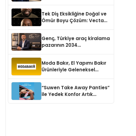
aşması bekleniyor
Tek Diş Eksikliğine Doğal ve
Ömür Boyu Çözüm: Vecta
Dental Clinic
Genç, Türkiye araç kiralama
pazarının 2034
projeksiyonlarını
değerlendirdi
Moda Bakır, El Yapımı Bakır
Ürünleriyle Geleneksel
Zanaatkârlığı Modern
Yaşam Alanlarına Taşıyor
“Suwen Take Away Panties”
ile Yedek Konfor Artık
Çantanızda!