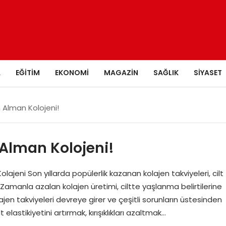
A
EĞITIM
EKONOMI
MAGAZIN
SAĞLIK
SIYASET
n Alman Kolojeni!
 Alman Kolojeni!
lajeni Son yıllarda popülerlik kazanan kolajen takviyeleri, cilt
 Zamanla azalan kolajen üretimi, ciltte yaşlanma belirtilerine
ajen takviyeleri devreye girer ve çeşitli sorunların üstesinden
 elastikiyetini artırmak, kırışıklıkları azaltmak…