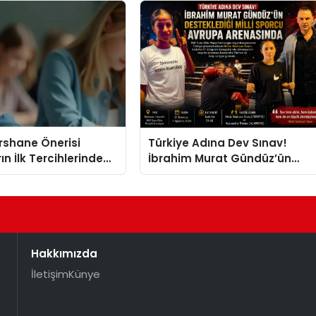
Temmuz’da Çıktı
ershane Önerisi
Türkiye Adına Dev Sınav!
ın İlk Tercihlerinden
İbrahim Murat Gündüz’ün
Desteklediği Milli Sporcu
Avrupa Arenasında
Hakkımızda
İletişim
Künye