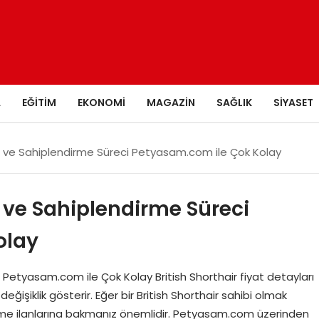
A
EĞITIM
EKONOMI
MAGAZIN
SAĞLIK
SIYASET
ları ve Sahiplendirme Süreci Petyasam.com ile Çok Kolay
rı ve Sahiplendirme Süreci
olay
i Petyasam.com ile Çok Kolay British Shorthair fiyat detayları
değişiklik gösterir. Eğer bir British Shorthair sahibi olmak
dirme ilanlarına bakmanız önemlidir. Petyasam.com üzerinden