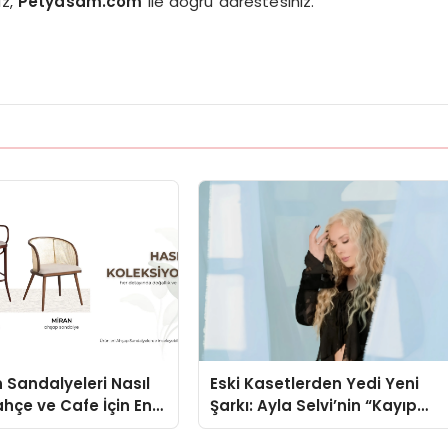
ız,
Petyasam.com
ile doğru adrestesiniz.
 Sandalyeleri Nasıl
Eski Kasetlerden Yedi Yeni
ahçe ve Cafe İçin En
Şarkı: Ayla Selvi’nin “Kayıp
eller
Kasetler 1” Albümü 31