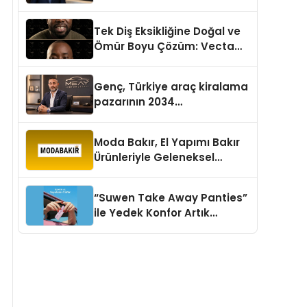
aşması bekleniyor
Tek Diş Eksikliğine Doğal ve
Ömür Boyu Çözüm: Vecta
Dental Clinic
Genç, Türkiye araç kiralama
pazarının 2034
projeksiyonlarını
değerlendirdi
Moda Bakır, El Yapımı Bakır
Ürünleriyle Geleneksel
Zanaatkârlığı Modern
Yaşam Alanlarına Taşıyor
“Suwen Take Away Panties”
ile Yedek Konfor Artık
Çantanızda!