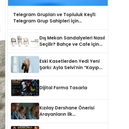
Telegram Grupları ve Topluluk Keşfi:
Telegram Grup Sahipleri İçin
Görünürlük Fırsatı
Dış Mekan Sandalyeleri Nasıl
Seçilir? Bahçe ve Cafe İçin
En Doğru Modeller
Eski Kasetlerden Yedi Yeni
Şarkı: Ayla Selvi’nin “Kayıp
Kasetler 1” Albümü 31
Temmuz’da Çıktı
Dijital Forma Tasarla
Kızılay Dershane Önerisi
Arayanların İlk
Tercihlerinden Biri