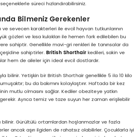
eçeneklerle süreci hızlandırabilirsiniz.
kında Bilmeniz Gerekenler
rı ve sevecen karakterleri ile evcil hayvan tutkunlarının
büyük gözleri ve kısa kulakları ile hemen fark edilebilen bu
 yere sahiptir. Genellikle mavi-gri renkleri ile tanınsalar da
çeşidine sahiptirler.
British Shorthair
kedileri, sakin ve
 hem de aileler için ideal evcil dostlardır.
a bilinir. Yetişkin bir British Shorthair genellikle 5 ila 10 kilo
yumuşaktır; bu da bakımını kolaylaştırır. Haftada bir kez
inin mutlu olmasını sağlar. Kediler obeziteye yatkın
erekir. Ayrıca temiz ve taze suyun her zaman erişilebilir
yla bilinir. Gürültülü ortamlardan hoşlanmazlar ve fazla
r ancak aşırı ilgiden de rahatsız olabilirler. Çocuklarla iyi