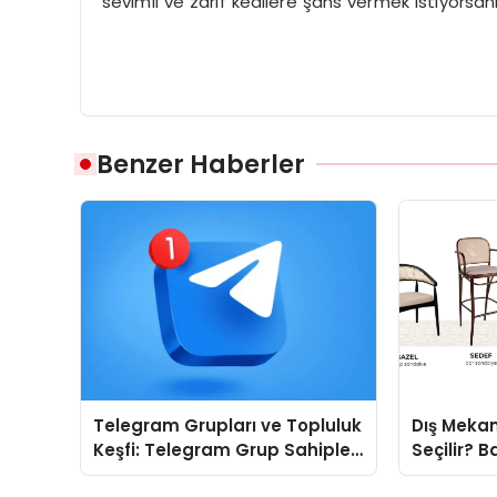
sevimli ve zarif kedilere şans vermek istiyorsan
Benzer Haberler
Telegram Grupları ve Topluluk
Dış Mekan
Keşfi: Telegram Grup Sahipleri
Seçilir? B
İçin Görünürlük Fırsatı
Doğru Mod