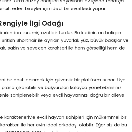
ilirler. Orta düzey enerjileri sayesinde ev içinde rahatça
 tercih eden bireyler için ideal bir evcil kedi yapar.
Rengiyle İlgi Odağı
air ırkından türemiş özel bir türdür. Bu kedinin en belirgin
asik British Shorthair ile aynıdır; yuvarlak yüz, büyük bakışlar ve
hair, sakin ve sevecen karakteri ile hem görselliği hem de
i bir dost edinmek için güvenilir bir platform sunar. Üye
ön plana çıkarabilir ve başvuruları kolayca yönetebilirsiniz.
venle sahiplenebilir veya evcil hayvanınızı doğru bir aileye
de karakterleriyle evcil hayvan sahipleri için mükemmel bir
karakteri ile her evin ideal arkadaşı olabilir. Eğer siz de bu