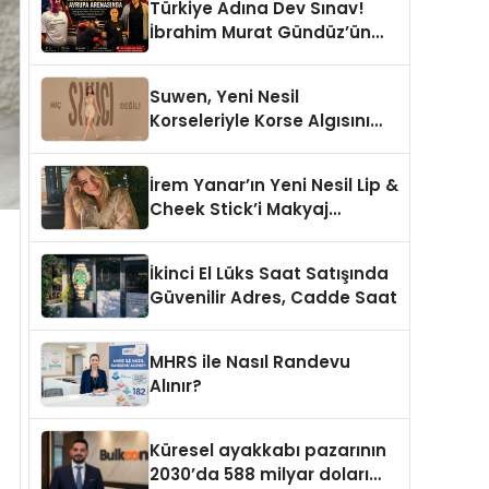
Türkiye Adına Dev Sınav!
İbrahim Murat Gündüz’ün
Desteklediği Milli Sporcu
Avrupa Arenasında
Suwen, Yeni Nesil
Korseleriyle Korse Algısını
Değiştiriyor
İrem Yanar’ın Yeni Nesil Lip &
Cheek Stick’i Makyaj
Çantalarının Vazgeçilmezi
Olmaya Aday
İkinci El Lüks Saat Satışında
Güvenilir Adres, Cadde Saat
MHRS ile Nasıl Randevu
Alınır?
Küresel ayakkabı pazarının
2030’da 588 milyar doları