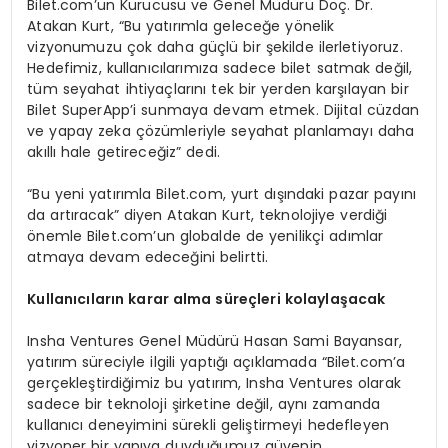
Bilet.com’un Kurucusu ve Genel Müdürü Doç. Dr.
Atakan Kurt, “Bu yatırımla geleceğe yönelik
vizyonumuzu çok daha güçlü bir şekilde ilerletiyoruz.
Hedefimiz, kullanıcılarımıza sadece bilet satmak değil,
tüm seyahat ihtiyaçlarını tek bir yerden karşılayan bir
Bilet SuperApp’i sunmaya devam etmek. Dijital cüzdan
ve yapay zeka çözümleriyle seyahat planlamayı daha
akıllı hale getireceğiz” dedi.
“Bu yeni yatırımla Bilet.com, yurt dışındaki pazar payını
da artıracak” diyen Atakan Kurt, teknolojiye verdiği
önemle Bilet.com’un globalde de yenilikçi adımlar
atmaya devam edeceğini belirtti.
Kullanıcıların karar alma süreçleri kolaylaşacak
Insha Ventures Genel Müdürü Hasan Sami Bayansar,
yatırım süreciyle ilgili yaptığı açıklamada “Bilet.com’a
gerçekleştirdiğimiz bu yatırım, Insha Ventures olarak
sadece bir teknoloji şirketine değil, aynı zamanda
kullanıcı deneyimini sürekli geliştirmeyi hedefleyen
vizyoner bir yapıya duyduğumuz güvenin