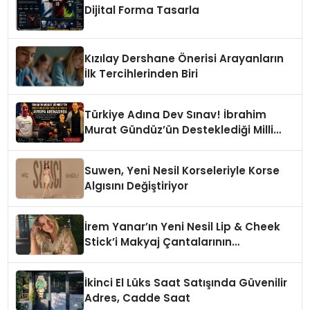
Dijital Forma Tasarla
Kızılay Dershane Önerisi Arayanların
İlk Tercihlerinden Biri
Türkiye Adına Dev Sınav! İbrahim
Murat Gündüz’ün Desteklediği Milli
Sporcu Avrupa Arenasında
Suwen, Yeni Nesil Korseleriyle Korse
Algısını Değiştiriyor
İrem Yanar’ın Yeni Nesil Lip & Cheek
Stick’i Makyaj Çantalarının
Vazgeçilmezi Olmaya Aday
İkinci El Lüks Saat Satışında Güvenilir
Adres, Cadde Saat