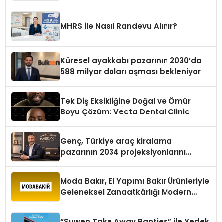
MHRS ile Nasıl Randevu Alınır?
Küresel ayakkabı pazarının 2030’da
588 milyar doları aşması bekleniyor
Tek Diş Eksikliğine Doğal ve Ömür
Boyu Çözüm: Vecta Dental Clinic
Genç, Türkiye araç kiralama
pazarının 2034 projeksiyonlarını
değerlendirdi
Moda Bakır, El Yapımı Bakır Ürünleriyle
Geleneksel Zanaatkârlığı Modern
Yaşam Alanlarına Taşıyor
“Suwen Take Away Panties” ile Yedek