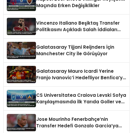
Maçında Erken Değişiklikler
Vincenzo Italiano Beşiktaş Transfer
Politikasını Açıkladı Salah İddiaları
Hakkında Konuştu
Galatasaray Tijjani Reijnders İçin
Manchester City İle Görüşüyor
Galatasaray Mauro Icardi Yerine
Franjo Ivanovic’i Hedefliyor Benfica’ya
Teklif Hazırlığı
CS Universitatea Craiova Levski Sofya
Karşılaşmasında İlk Yarıda Goller ve
Kartlar
Jose Mourinho Fenerbahçe’nin
Transfer Hedefi Gonzalo Garcia’ya
Veto Koydu