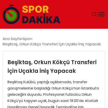
ANA SAYFA
Ana Sayfa
Spor
Beşiktaş, Orkun Kökçü Transferi İçin Uçakla İniş Yapacak
GÜNDEM
DÜNYA
Beşiktaş, Orkun Kökçü Transferi
İçin Uçakla İniş Yapacak
EĞITIM
Beşiktaş Kulübü, yaptığı açıklamada, transfer
EKONOMI
görüşmelerine başladığı Orkun Kökçü’nün İstanbul’a
geleceğini duyurdu. Profesyonel futbolcu Orkun
MAGAZIN
Kökçü’yü taşıyan uçak, bugün saat 18.00’de Atatürk
Havalimanı Genel Havacılık Terminali’ne iniş