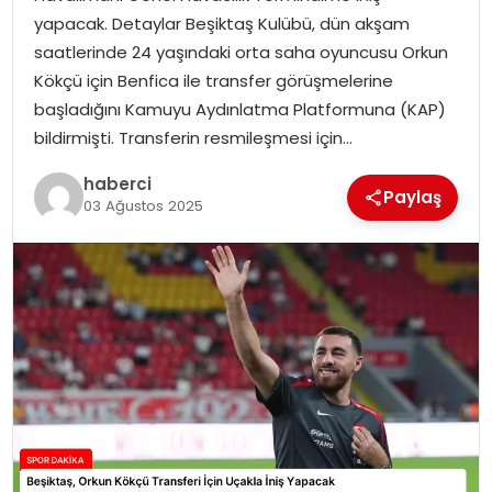
SAĞLIK
yapacak. Detaylar Beşiktaş Kulübü, dün akşam
saatlerinde 24 yaşındaki orta saha oyuncusu Orkun
SIYASET
Kökçü için Benfica ile transfer görüşmelerine
başladığını Kamuyu Aydınlatma Platformuna (KAP)
SPOR
bildirmişti. Transferin resmileşmesi için…
TEKNOLOJI
haberci
Paylaş
03 Ağustos 2025
YAŞAM