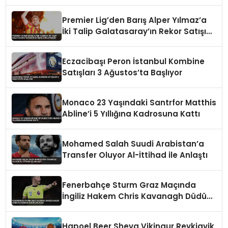
Premier Lig’den Barış Alper Yılmaz’a
İki Talip Galatasaray’ın Rekor Satışını
Zorlayabilir
Eczacibaşı Peron İstanbul Kombine
Satışları 3 Ağustos’ta Başlıyor
Monaco 23 Yaşındaki Santrfor Matthis
Abline’i 5 Yıllığına Kadrosuna Kattı
Mohamed Salah Suudi Arabistan’a
Transfer Oluyor Al-İttihad ile Anlaştı
Fenerbahçe Sturm Graz Maçında
İngiliz Hakem Chris Kavanagh Düdük
Çalacak
Hapoel Beer Sheva Vikingur Reykjavik