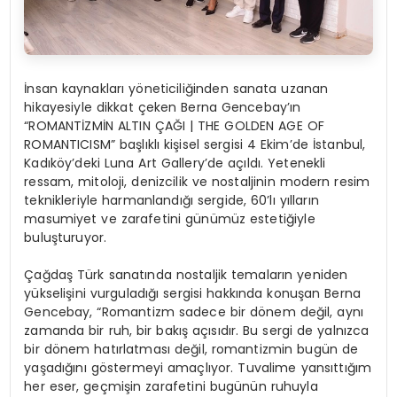
İnsan kaynakları yöneticiliğinden sanata uzanan
hikayesiyle dikkat çeken Berna Gencebay’ın
“ROMANTİZMİN ALTIN ÇAĞI | THE GOLDEN AGE OF
ROMANTICISM” başlıklı kişisel sergisi 4 Ekim’de İstanbul,
Kadıköy’deki Luna Art Gallery’de açıldı. Yetenekli
ressam, mitoloji, denizcilik ve nostaljinin modern resim
teknikleriyle harmanlandığı sergide, 60’lı yılların
masumiyet ve zarafetini günümüz estetiğiyle
buluşturuyor.
Çağdaş Türk sanatında nostaljik temaların yeniden
yükselişini vurguladığı sergisi hakkında konuşan Berna
Gencebay, “Romantizm sadece bir dönem değil, aynı
zamanda bir ruh, bir bakış açısıdır. Bu sergi de yalnızca
bir dönem hatırlatması değil, romantizmin bugün de
yaşadığını göstermeyi amaçlıyor. Tuvalime yansıttığım
her eser, geçmişin zarafetini bugünün ruhuyla