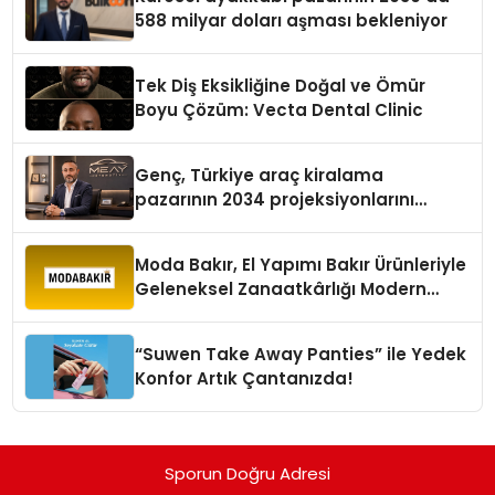
588 milyar doları aşması bekleniyor
Tek Diş Eksikliğine Doğal ve Ömür
Boyu Çözüm: Vecta Dental Clinic
Genç, Türkiye araç kiralama
pazarının 2034 projeksiyonlarını
değerlendirdi
Moda Bakır, El Yapımı Bakır Ürünleriyle
Geleneksel Zanaatkârlığı Modern
Yaşam Alanlarına Taşıyor
“Suwen Take Away Panties” ile Yedek
Konfor Artık Çantanızda!
Sporun Doğru Adresi