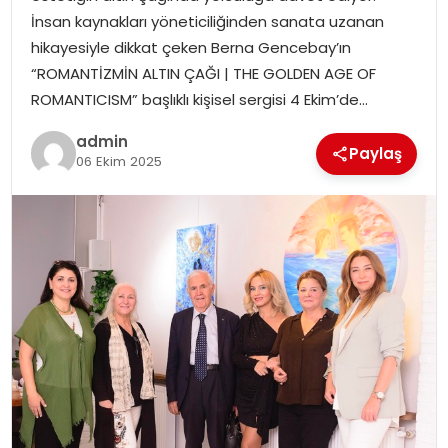
SAĞLIK
İnsan kaynakları yöneticiliğinden sanata uzanan
hikayesiyle dikkat çeken Berna Gencebay’ın
SIYASET
“ROMANTİZMİN ALTIN ÇAĞI | THE GOLDEN AGE OF
ROMANTICISM” başlıklı kişisel sergisi 4 Ekim’de…
SPOR
admin
Paylaş
06 Ekim 2025
TEKNOLOJI
YAŞAM