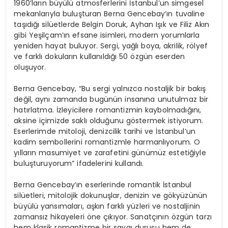
1960’ların büyülü atmosferlerini İstanbul’un simgesel
mekanlarıyla buluşturan Berna Gencebay’ın tuvaline
taşıdığı silüetlerde Belgin Doruk, Ayhan Işık ve Filiz Akın
gibi Yeşilçam’ın efsane isimleri, modern yorumlarla
yeniden hayat buluyor. Sergi, yağlı boya, akrilik, rölyef
ve farklı dokuların kullanıldığı 50 özgün eserden
oluşuyor.
Berna Gencebay, “Bu sergi yalnızca nostaljik bir bakış
değil, aynı zamanda bugünün insanına unutulmaz bir
hatırlatma. İzleyicilere romantizmin kaybolmadığını,
aksine içimizde saklı olduğunu göstermek istiyorum.
Eserlerimde mitoloji, denizcilik tarihi ve İstanbul’un
kadim sembollerini romantizmle harmanlıyorum. O
yılların masumiyet ve zarafetini günümüz estetiğiyle
buluşturuyorum” ifadelerini kullandı.
Berna Gencebay’ın eserlerinde romantik İstanbul
silüetleri, mitolojik dokunuşlar, denizin ve gökyüzünün
büyülü yansımaları, aşkın farklı yüzleri ve nostaljinin
zamansız hikayeleri öne çıkıyor. Sanatçının özgün tarzı
hem klasik romantizme bir saygı duruşu hem de