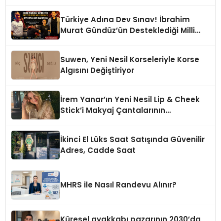
Türkiye Adına Dev Sınav! İbrahim
Murat Gündüz’ün Desteklediği Milli
Sporcu Avrupa Arenasında
Suwen, Yeni Nesil Korseleriyle Korse
Algısını Değiştiriyor
İrem Yanar’ın Yeni Nesil Lip & Cheek
Stick’i Makyaj Çantalarının
Vazgeçilmezi Olmaya Aday
İkinci El Lüks Saat Satışında Güvenilir
Adres, Cadde Saat
MHRS ile Nasıl Randevu Alınır?
Küresel ayakkabı pazarının 2030’da