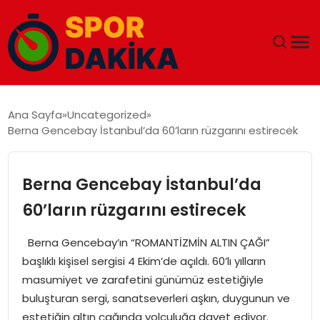
ANA SAYFA
Ana Sayfa
Uncategorized
Berna Gencebay İstanbul’da 60’ların rüzgarını estirecek
GÜNDEM
DÜNYA
Berna Gencebay İstanbul’da
60’ların rüzgarını estirecek
EĞITIM
Berna Gencebay’ın “ROMANTİZMİN ALTIN ÇAĞI”
EKONOMI
başlıklı kişisel sergisi 4 Ekim’de açıldı. 60’lı yılların
masumiyet ve zarafetini günümüz estetiğiyle
MAGAZIN
buluşturan sergi, sanatseverleri aşkın, duygunun ve
estetiğin altın çağında yolculuğa davet ediyor.