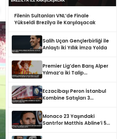
Filenin Sultanları VNL’de Finale
Yükseldi Brezilya ile Karşılaşacak
Salih Uçan Gençlerbirliği ile
Anlaştı İki Yıllık İmza Yolda
Premier Lig’den Barış Alper
Yılmaz’a İki Talip
Galatasaray’ın Rekor
Satışını Zorlayabilir
Eczacibaşı Peron İstanbul
Kombine Satışları 3
Ağustos’ta Başlıyor
Monaco 23 Yaşındaki
Santrfor Matthis Abline’i 5
Yıllığına Kadrosuna Kattı