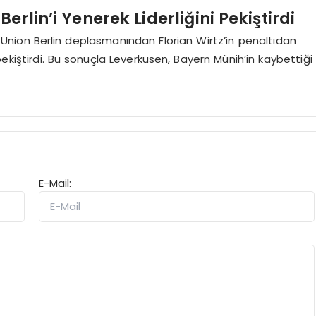
erlin’i Yenerek Liderliğini Pekiştirdi
Union Berlin deplasmanından Florian Wirtz’in penaltıdan
ini pekiştirdi. Bu sonuçla Leverkusen, Bayern Münih’in kaybettiği
E-Mail: