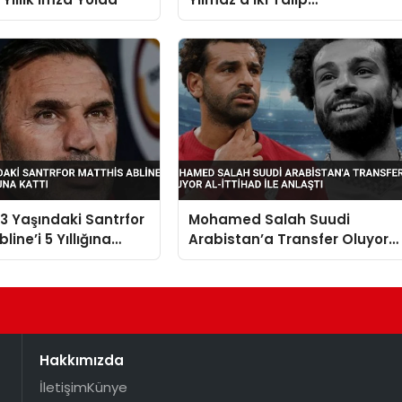
Galatasaray’ın Rekor Satışını
Zorlayabilir
 Yaşındaki Santrfor
Mohamed Salah Suudi
line’i 5 Yıllığına
Arabistan’a Transfer Oluyor
a Kattı
Al-İttihad ile Anlaştı
Hakkımızda
İletişim
Künye