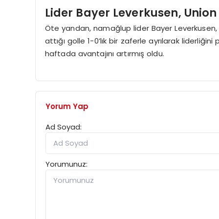
Lider Bayer Leverkusen, Union B
Öte yandan, namağlup lider Bayer Leverkusen, 
attığı golle 1-0’lık bir zaferle ayrılarak liderliğ
haftada avantajını artırmış oldu.
Yorum Yap
Ad Soyad:
Yorumunuz: