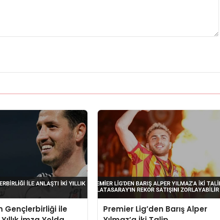
 Gençlerbirliği ile
Premier Lig’den Barış Alper
i Yıllık İmza Yolda
Yılmaz’a İki Talip