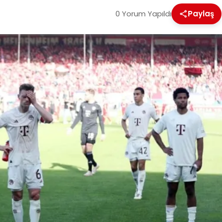
0 Yorum Yapıldı
Paylaş