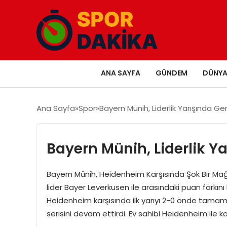
ANA SAYFA
GÜNDEM
DÜNY
Ana Sayfa
Spor
Bayern Münih, Liderlik Yarışında Ge
Bayern Münih, Liderlik Y
Bayern Münih, Heidenheim Karşısında Şok Bir Mağl
lider Bayer Leverkusen ile arasındaki puan farkını
Heidenheim karşısında ilk yarıyı 2-0 önde tam
serisini devam ettirdi. Ev sahibi Heidenheim ile 