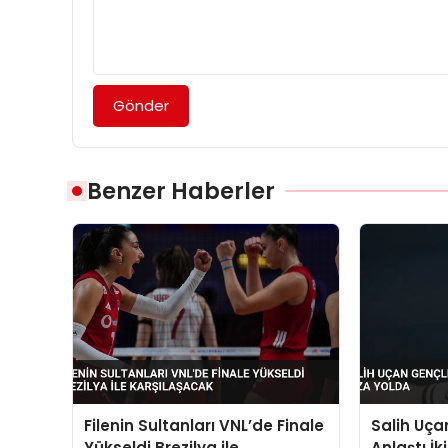
Gönder
Benzer Haberler
Filenin Sultanları VNL’de Finale
Salih Uçan
Yükseldi Brezilya ile
Anlaştı İk