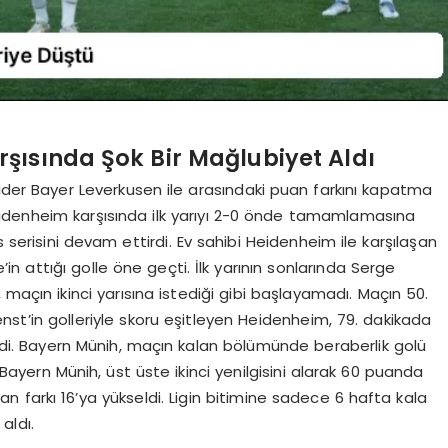
şısında Şok Bir Mağlubiyet Aldı
lider Bayer Leverkusen ile arasındaki puan farkını kapatma
 Heidenheim karşısında ilk yarıyı 2-0 önde tamamlamasına
erisini devam ettirdi. Ev sahibi Heidenheim ile karşılaşan
n attığı golle öne geçti. İlk yarının sonlarında Serge
, maçın ikinci yarısına istediği gibi başlayamadı. Maçın 50.
enst’in golleriyle skoru eşitleyen Heidenheim, 79. dakikada
virdi. Bayern Münih, maçın kalan bölümünde beraberlik golü
Bayern Münih, üst üste ikinci yenilgisini alarak 60 puanda
an farkı 16’ya yükseldi. Ligin bitimine sadece 6 hafta kala
aldı.