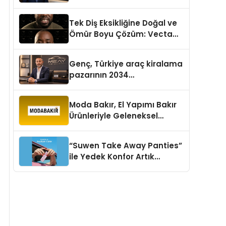
aşması bekleniyor
Tek Diş Eksikliğine Doğal ve
Ömür Boyu Çözüm: Vecta
Dental Clinic
Genç, Türkiye araç kiralama
pazarının 2034
projeksiyonlarını
değerlendirdi
Moda Bakır, El Yapımı Bakır
Ürünleriyle Geleneksel
Zanaatkârlığı Modern
Yaşam Alanlarına Taşıyor
“Suwen Take Away Panties”
ile Yedek Konfor Artık
Çantanızda!