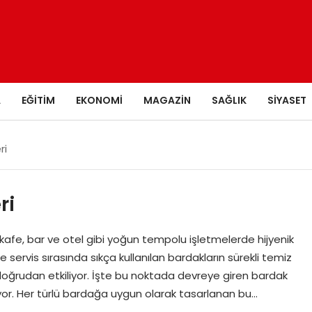
A
EĞITIM
EKONOMI
MAGAZIN
SAĞLIK
SIYASET
ri
ri
fe, bar ve otel gibi yoğun tempolu işletmelerde hijyenik
 servis sırasında sıkça kullanılan bardakların sürekli temiz
 doğrudan etkiliyor. İşte bu noktada devreye giren bardak
yor. Her türlü bardağa uygun olarak tasarlanan bu…