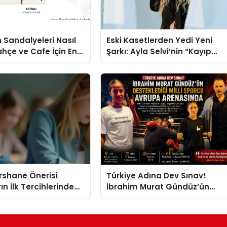
 Sandalyeleri Nasıl
Eski Kasetlerden Yedi Yeni
ahçe ve Cafe İçin En
Şarkı: Ayla Selvi’nin “Kayıp
eller
Kasetler 1” Albümü 31
Temmuz’da Çıktı
ershane Önerisi
Türkiye Adına Dev Sınav!
ın İlk Tercihlerinden
İbrahim Murat Gündüz’ün
Desteklediği Milli Sporcu
Avrupa Arenasında