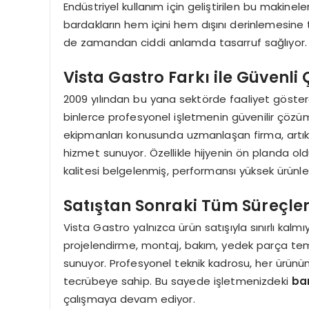
Endüstriyel kullanım için geliştirilen bu makine
bardakların hem içini hem dışını derinlemesine 
de zamandan ciddi anlamda tasarruf sağlıyor.
Vista Gastro Farkı ile Güvenli
2009 yılından bu yana sektörde faaliyet göste
binlerce profesyonel işletmenin güvenilir çözüm
ekipmanları konusunda uzmanlaşan firma, artık di
hizmet sunuyor. Özellikle hijyenin ön planda o
kalitesi belgelenmiş, performansı yüksek ürünle
Satıştan Sonraki Tüm Süreçle
Vista Gastro yalnızca ürün satışıyla sınırlı kal
projelendirme, montaj, bakım, yedek parça tem
sunuyor. Profesyonel teknik kadrosu, her ürünün 
tecrübeye sahip. Bu sayede işletmenizdeki
ba
çalışmaya devam ediyor.