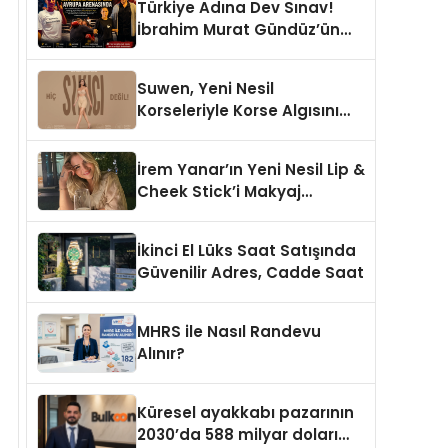
Türkiye Adına Dev Sınav!
İbrahim Murat Gündüz’ün
Desteklediği Milli Sporcu
Avrupa Arenasında
Suwen, Yeni Nesil
Korseleriyle Korse Algısını
Değiştiriyor
İrem Yanar’ın Yeni Nesil Lip &
Cheek Stick’i Makyaj
Çantalarının Vazgeçilmezi
Olmaya Aday
İkinci El Lüks Saat Satışında
Güvenilir Adres, Cadde Saat
MHRS ile Nasıl Randevu
Alınır?
Küresel ayakkabı pazarının
2030’da 588 milyar doları