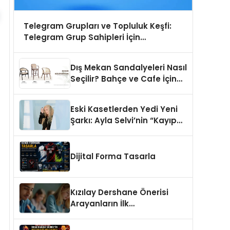
Telegram Grupları ve Topluluk Keşfi:
Telegram Grup Sahipleri İçin
Görünürlük Fırsatı
Dış Mekan Sandalyeleri Nasıl
Seçilir? Bahçe ve Cafe İçin
En Doğru Modeller
Eski Kasetlerden Yedi Yeni
Şarkı: Ayla Selvi’nin “Kayıp
Kasetler 1” Albümü 31
Temmuz’da Çıktı
Dijital Forma Tasarla
Kızılay Dershane Önerisi
Arayanların İlk
Tercihlerinden Biri