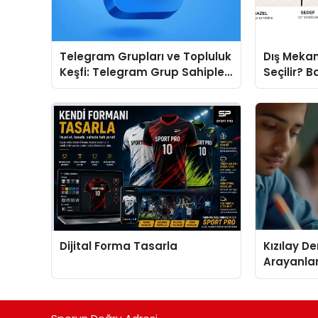
Telegram Grupları ve Topluluk
Dış Mekan
Keşfi: Telegram Grup Sahipleri
Seçilir? B
İçin Görünürlük Fırsatı
Doğru Mod
Dijital Forma Tasarla
Kızılay D
Arayanlar
Biri