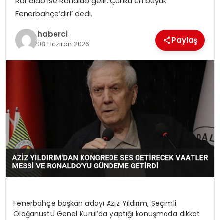
Ronaldo ise Ronaldo gelir. Çünkü en büyük
SAĞLIK
Fenerbahçe’dir!’ dedi.
SIYASET
haberci
Paylaş
08 Haziran 2026
SPOR
TEKNOLOJI
YAŞAM
Fenerbahçe başkan adayı Aziz Yıldırım, Seçimli
Olağanüstü Genel Kurul’da yaptığı konuşmada dikkat