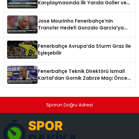
Karşılaşmasında İlk Yarıda Goller ve
Kartlar
Jose Mourinho Fenerbahçe’nin
Transfer Hedefi Gonzalo Garcia’ya
Veto Koydu
Fenerbahçe Avrupa’da Sturm Graz ile
Eşleşebilir
Fenerbahçe Teknik Direktörü İsmail
Kartal’dan Gornik Zabrze Maçı Öncesi
Açıklamalar
Sporun Doğru Adresi