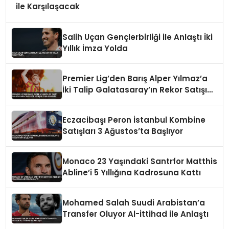
ile Karşılaşacak
Salih Uçan Gençlerbirliği ile Anlaştı İki
Yıllık İmza Yolda
Premier Lig’den Barış Alper Yılmaz’a
İki Talip Galatasaray’ın Rekor Satışını
Zorlayabilir
Eczacibaşı Peron İstanbul Kombine
Satışları 3 Ağustos’ta Başlıyor
Monaco 23 Yaşındaki Santrfor Matthis
Abline’i 5 Yıllığına Kadrosuna Kattı
Mohamed Salah Suudi Arabistan’a
Transfer Oluyor Al-İttihad ile Anlaştı