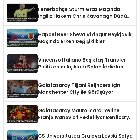
Fenerbahçe Sturm Graz Maçında
İngiliz Hakem Chris Kavanagh Düdük
Çalacak
Hapoel Beer Sheva Vikingur Reykjavik
Maçında Erken Değişiklikler
Vincenzo Italiano Beşiktaş Transfer
Politikasını Açıkladı Salah İddiaları
Hakkında Konuştu
Galatasaray Tijjani Reijnders İçin
Manchester City İle Görüşüyor
Galatasaray Mauro Icardi Yerine
Franjo Ivanovic’i Hedefliyor Benfica’ya
Teklif Hazırlığı
CS Universitatea Craiova Levski Sofya