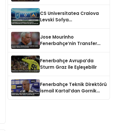
Hedefliyor Benfica’ya Teklif
Hazırlığı
CS Universitatea Craiova
Levski Sofya
Karşılaşmasında İlk Yarıda
Goller ve Kartlar
Jose Mourinho
Fenerbahçe’nin Transfer
Hedefi Gonzalo Garcia’ya
Veto Koydu
Fenerbahçe Avrupa’da
Sturm Graz ile Eşleşebilir
Fenerbahçe Teknik Direktörü
İsmail Kartal’dan Gornik
Zabrze Maçı Öncesi
Açıklamalar