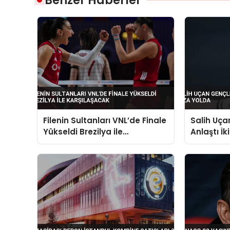
Benzer Haberler
Filenin Sultanları VNL’de Finale
Salih Uçan
Yükseldi Brezilya ile
Anlaştı İk
Karşılaşacak