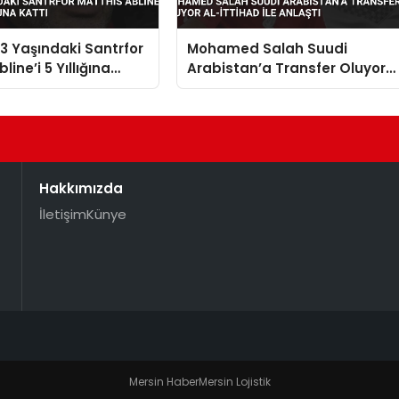
 Yaşındaki Santrfor
Mohamed Salah Suudi
line’i 5 Yıllığına
Arabistan’a Transfer Oluyor
a Kattı
Al-İttihad ile Anlaştı
Hakkımızda
İletişim
Künye
Mersin Haber
Mersin Lojistik