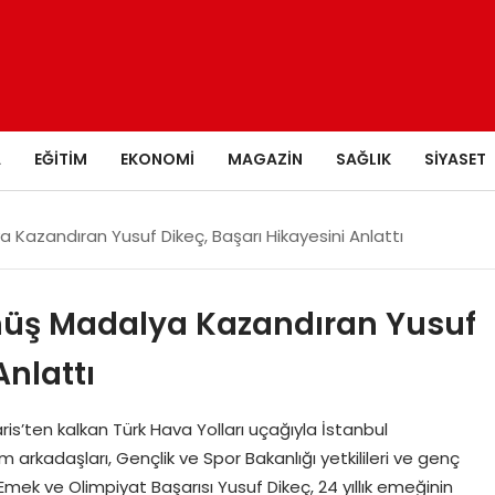
A
EĞITIM
EKONOMI
MAGAZIN
SAĞLIK
SIYASET
a Kazandıran Yusuf Dikeç, Başarı Hikayesini Anlattı
ümüş Madalya Kazandıran Yusuf
Anlattı
ris’ten kalkan Türk Hava Yolları uçağıyla İstanbul
m arkadaşları, Gençlik ve Spor Bakanlığı yetkilileri ve genç
 Emek ve Olimpiyat Başarısı Yusuf Dikeç, 24 yıllık emeğinin