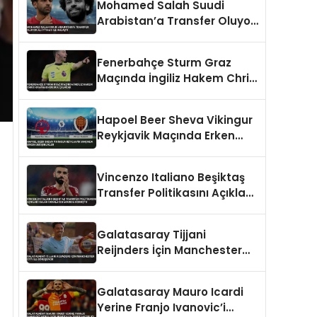
Mohamed Salah Suudi
Arabistan’a Transfer Oluyor
Al-İttihad ile Anlaştı
Fenerbahçe Sturm Graz
Maçında İngiliz Hakem Chris
Kavanagh Düdük Çalacak
Hapoel Beer Sheva Vikingur
Reykjavik Maçında Erken
Değişiklikler
Vincenzo Italiano Beşiktaş
Transfer Politikasını Açıkladı
Salah İddiaları Hakkında
Konuştu
Galatasaray Tijjani
Reijnders İçin Manchester
City İle Görüşüyor
Galatasaray Mauro Icardi
Yerine Franjo Ivanovic’i