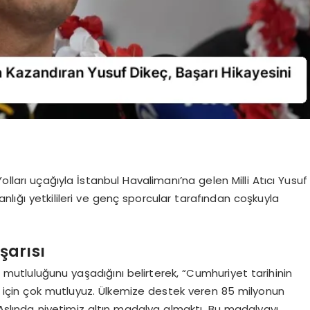
olları uçağıyla İstanbul Havalimanı’na gelen Milli Atıcı Yusuf
nlığı yetkilileri ve genç sporcular tarafından coşkuyla
şarısı
ın mutluluğunu yaşadığını belirterek, “Cumhuriyet tarihinin
ız için çok mutluyuz. Ülkemize destek veren 85 milyonun
. Aslında niyetimiz altın madalya almaktı. Bu madalyayı