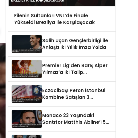
Filenin Sultanları VNL’de Finale
Yükseldi Brezilya ile Karşılaşacak
Salih Uçan Gençlerbirliği ile
Anlaştı İki Yıllık İmza Yolda
Premier Lig’den Barış Alper
Yılmaz’a İki Talip
Galatasaray’ın Rekor
Satışını Zorlayabilir
Eczacibaşı Peron İstanbul
Kombine Satışları 3
Ağustos’ta Başlıyor
Monaco 23 Yaşındaki
Santrfor Matthis Abline’i 5
Yıllığına Kadrosuna Kattı