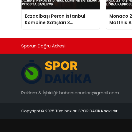
Eczacibaşı Peron İstanbul
Monaco 23
Kombine Satışları 3
Matthis Ab
Ağustos’ta Başlıyor
Kadrosun
Sporun Doğru Adresi
Reklam & İşbirliği:
habersonuclari@gmail.com
Copyright © 2025 Tüm hakları SPOR DAKİKA saklıdır.