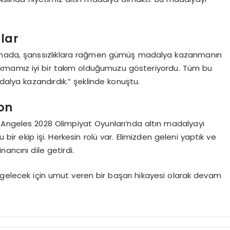
lar
lamada, şanssızlıklara rağmen gümüş madalya kazanmanın
ıkmamız iyi bir takım olduğumuzu gösteriyordu. Tüm bu
lya kazandırdık.” şeklinde konuştu.
on
 Angeles 2028 Olimpiyat Oyunları’nda altın madalyayı
bir ekip işi. Herkesin rolü var. Elimizden geleni yaptık ve
ancını dile getirdi.
da gelecek için umut veren bir başarı hikayesi olarak devam