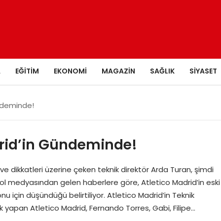
A
EĞITIM
EKONOMI
MAGAZIN
SAĞLIK
SIYASET
ündeminde!
drid’in Gündeminde!
e dikkatleri üzerine çeken teknik direktör Arda Turan, şimdi
nyol medyasından gelen haberlere göre, Atletico Madrid’in eski
nu için düşündüğü belirtiliyor. Atletico Madrid’in Teknik
ık yapan Atletico Madrid, Fernando Torres, Gabi, Filipe…