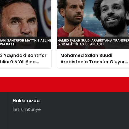
 Yaşındaki Santrfor
Mohamed Salah Suudi
line’i 5 Yıllığına
Arabistan’a Transfer Oluyor
a Kattı
Al-İttihad ile Anlaştı
Hakkımızda
İletişim
Künye