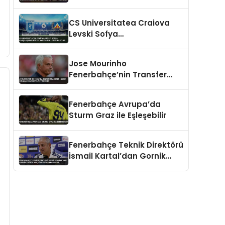
Hedefliyor Benfica’ya Teklif
Hazırlığı
CS Universitatea Craiova
Levski Sofya
Karşılaşmasında İlk Yarıda
Goller ve Kartlar
Jose Mourinho
Fenerbahçe’nin Transfer
Hedefi Gonzalo Garcia’ya
Veto Koydu
Fenerbahçe Avrupa’da
Sturm Graz ile Eşleşebilir
Fenerbahçe Teknik Direktörü
İsmail Kartal’dan Gornik
Zabrze Maçı Öncesi
Açıklamalar