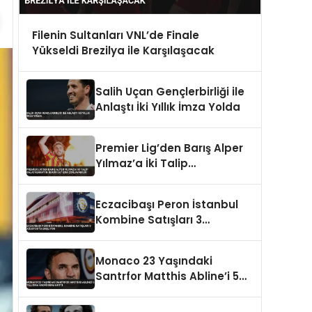
Filenin Sultanları VNL’de Finale
Yükseldi Brezilya ile Karşılaşacak
Salih Uçan Gençlerbirliği ile
Anlaştı İki Yıllık İmza Yolda
Premier Lig’den Barış Alper
Yılmaz’a İki Talip
Galatasaray’ın Rekor
Satışını Zorlayabilir
Eczacibaşı Peron İstanbul
Kombine Satışları 3
Ağustos’ta Başlıyor
Monaco 23 Yaşındaki
Santrfor Matthis Abline’i 5
Yıllığına Kadrosuna Kattı