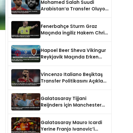
Mohamed Salah Suudi
Arabistan’a Transfer Oluyor
Al-İttihad ile Anlaştı
Fenerbahçe Sturm Graz
Maçında İngiliz Hakem Chris
Kavanagh Düdük Çalacak
Hapoel Beer Sheva Vikingur
Reykjavik Maçında Erken
Değişiklikler
Vincenzo Italiano Beşiktaş
Transfer Politikasını Açıkladı
Salah İddiaları Hakkında
Konuştu
Galatasaray Tijjani
Reijnders İçin Manchester
City İle Görüşüyor
Galatasaray Mauro Icardi
Yerine Franjo Ivanovic’i