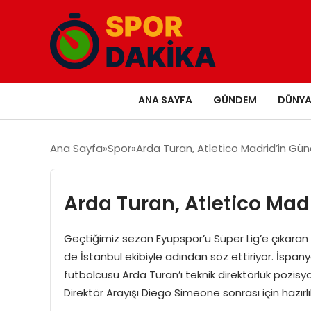
ANA SAYFA
GÜNDEM
DÜNY
Ana Sayfa
Spor
Arda Turan, Atletico Madrid’in G
Arda Turan, Atletico Ma
Geçtiğimiz sezon Eyüpspor’u Süper Lig’e çıkaran v
de İstanbul ekibiyle adından söz ettiriyor. İspa
futbolcusu Arda Turan’ı teknik direktörlük pozisyo
Direktör Arayışı Diego Simeone sonrası için hazırl