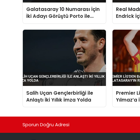
Galatasaray 10 Numarası İçin
Real Madr
İki Adayı Görüştü Porto ile
Endrick İ
Anlaşma Sağlandı
Avrupa Ku
Salih Uçan Gençlerbirliği ile
Premier L
Anlaştı İki Yıllık İmza Yolda
Yılmaz’a İ
Galatasar
Zorlayabil
Sporun Doğru Adresi