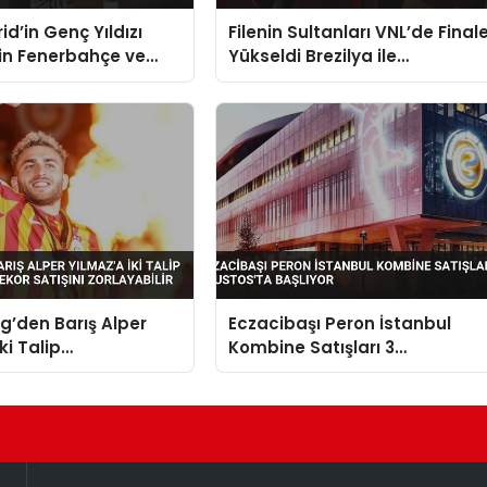
id’in Genç Yıldızı
Filenin Sultanları VNL’de Final
çin Fenerbahçe ve
Yükseldi Brezilya ile
lüpleri Devrede
Karşılaşacak
ig’den Barış Alper
Eczacibaşı Peron İstanbul
ki Talip
Kombine Satışları 3
ay’ın Rekor Satışını
Ağustos’ta Başlıyor
ir