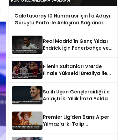
Galatasaray 10 Numarası İçin İki Adayı
Görüştü Porto ile Anlaşma Sağlandı
Real Madrid’in Genç Yıldızı
Endrick İçin Fenerbahçe ve
Avrupa Kulüpleri Devrede
Filenin Sultanları VNL’de
Finale Yükseldi Brezilya ile
Karşılaşacak
Salih Uçan Gençlerbirliği ile
Anlaştı İki Yıllık İmza Yolda
Premier Lig’den Barış Alper
Yılmaz’a İki Talip
Galatasaray’ın Rekor
Satışını Zorlayabilir