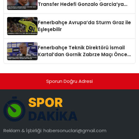
Transfer Hedefi Gonzalo Garcia’ya
Veto Koydu
Fenerbahçe Avrupa’da Sturm Graz ile
Eşleşebilir
Fenerbahçe Teknik Direktörü İsmail
Kartal’dan Gornik Zabrze Maçı Öncesi
Açıklamalar
Sporun Doğru Adresi
Reklam & İşbirliği:
habersonuclari@gmail.com