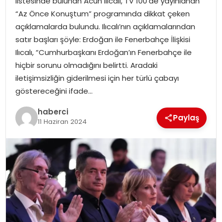
listesinde bulunan Acun Ilıcalı, TV 100’de yayınlanan
SAĞLIK
“Az Önce Konuştum” programında dikkat çeken
açıklamalarda bulundu. Ilıcalı’nın açıklamalarından
SIYASET
satır başları şöyle: Erdoğan ile Fenerbahçe İlişkisi
Ilıcalı, “Cumhurbaşkanı Erdoğan’ın Fenerbahçe ile
SPOR
hiçbir sorunu olmadığını belirtti. Aradaki
iletişimsizliğin giderilmesi için her türlü çabayı
TEKNOLOJI
göstereceğini ifade…
YAŞAM
haberci
Paylaş
11 Haziran 2024