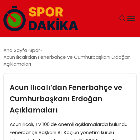
ANA SAYFA
Ana Sayfa
Spor
Acun Ilıcalı’dan Fenerbahçe ve Cumhurbaşkanı Erdoğan
GÜNDEM
Açıklamaları
DÜNYA
Acun Ilıcalı’dan Fenerbahçe ve
EĞITIM
Cumhurbaşkanı Erdoğan
Açıklamaları
EKONOMI
Acun Ilıcalı, TV 100’de önemli açıklamalarda bulundu
MAGAZIN
Fenerbahçe Başkanı Ali Koç’un yönetim kurulu