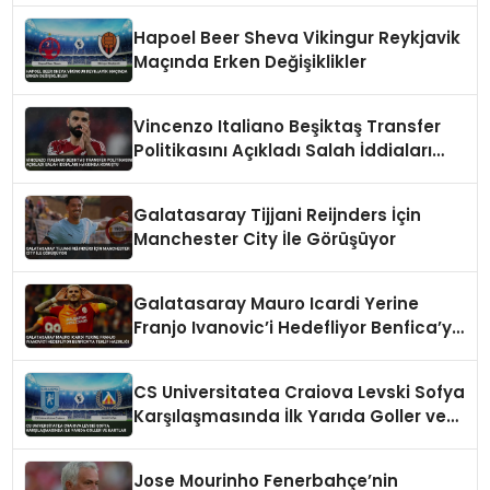
Hapoel Beer Sheva Vikingur Reykjavik
Maçında Erken Değişiklikler
Vincenzo Italiano Beşiktaş Transfer
Politikasını Açıkladı Salah İddiaları
Hakkında Konuştu
Galatasaray Tijjani Reijnders İçin
Manchester City İle Görüşüyor
Galatasaray Mauro Icardi Yerine
Franjo Ivanovic’i Hedefliyor Benfica’ya
Teklif Hazırlığı
CS Universitatea Craiova Levski Sofya
Karşılaşmasında İlk Yarıda Goller ve
Kartlar
Jose Mourinho Fenerbahçe’nin