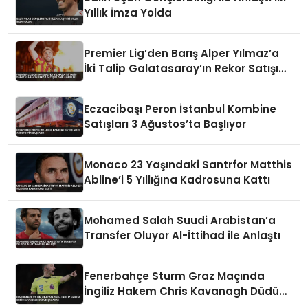
Yıllık İmza Yolda
Premier Lig’den Barış Alper Yılmaz’a
İki Talip Galatasaray’ın Rekor Satışını
Zorlayabilir
Eczacibaşı Peron İstanbul Kombine
Satışları 3 Ağustos’ta Başlıyor
Monaco 23 Yaşındaki Santrfor Matthis
Abline’i 5 Yıllığına Kadrosuna Kattı
Mohamed Salah Suudi Arabistan’a
Transfer Oluyor Al-İttihad ile Anlaştı
Fenerbahçe Sturm Graz Maçında
İngiliz Hakem Chris Kavanagh Düdük
Çalacak