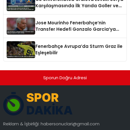
Karşılaşmasında İlk Yarıda Goller ve
Kartlar
Jose Mourinho Fenerbahçe’nin
Transfer Hedefi Gonzalo Garcia’ya
Veto Koydu
Fenerbahçe Avrupa’da Sturm Graz ile
Eşleşebilir
Sporun Doğru Adresi
Reklam & İşbirliği:
habersonuclari@gmail.com