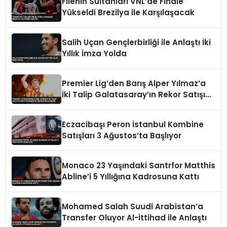
Filenin Sultanları VNL’de Finale
Yükseldi Brezilya ile Karşılaşacak
Salih Uçan Gençlerbirliği ile Anlaştı İki
Yıllık İmza Yolda
Premier Lig’den Barış Alper Yılmaz’a
İki Talip Galatasaray’ın Rekor Satışını
Zorlayabilir
Eczacibaşı Peron İstanbul Kombine
Satışları 3 Ağustos’ta Başlıyor
Monaco 23 Yaşındaki Santrfor Matthis
Abline’i 5 Yıllığına Kadrosuna Kattı
Mohamed Salah Suudi Arabistan’a
Transfer Oluyor Al-İttihad ile Anlaştı