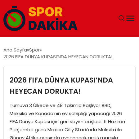
ANA SAYFA
Ana Sayfa
Spor
2026 FIFA DÜNYA KUPASI’NDA HEYECAN DORUKTA!
GÜNDEM
DÜNYA
2026 FIFA DÜNYA KUPASI’NDA
HEYECAN DORUKTA!
EĞITIM
Turnuva 3 Ülkede ve 48 Takımla Başlıyor ABD,
EKONOMI
Meksika ve Kanada’nın ev sahipliği yapacağı 2026
FIFA Dünya Kupası için geri sayım başladı. 11 Haziran
MAGAZIN
Perşembe günü Mexico City Stadı’nda Meksika ile
Güney Afrika arasında oynanacak açılış maçıyla