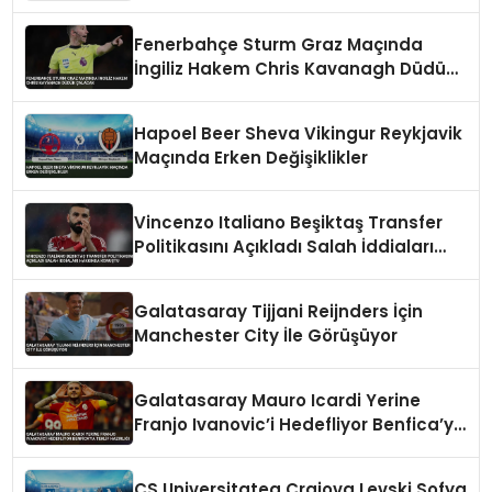
Fenerbahçe Sturm Graz Maçında
İngiliz Hakem Chris Kavanagh Düdük
Çalacak
Hapoel Beer Sheva Vikingur Reykjavik
Maçında Erken Değişiklikler
Vincenzo Italiano Beşiktaş Transfer
Politikasını Açıkladı Salah İddiaları
Hakkında Konuştu
Galatasaray Tijjani Reijnders İçin
Manchester City İle Görüşüyor
Galatasaray Mauro Icardi Yerine
Franjo Ivanovic’i Hedefliyor Benfica’ya
Teklif Hazırlığı
CS Universitatea Craiova Levski Sofya