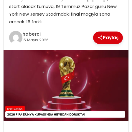
SAĞLIK
start alacak turnuva, 19 Temmuz Pazar günü New
York New Jersey Stadı’ndaki final maçıyla sona
SIYASET
erecek. 16 farklı…
SPOR
haberci
Paylaş
15 Mayıs 2026
TEKNOLOJI
YAŞAM