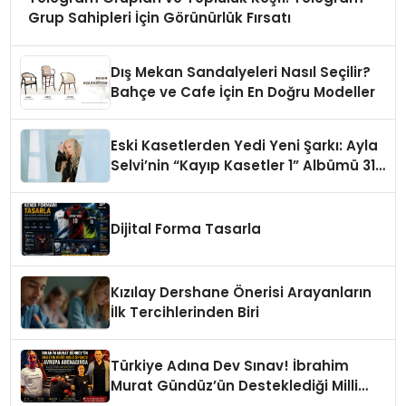
Grup Sahipleri İçin Görünürlük Fırsatı
Dış Mekan Sandalyeleri Nasıl Seçilir?
Bahçe ve Cafe İçin En Doğru Modeller
Eski Kasetlerden Yedi Yeni Şarkı: Ayla
Selvi’nin “Kayıp Kasetler 1” Albümü 31
Temmuz’da Çıktı
Dijital Forma Tasarla
Kızılay Dershane Önerisi Arayanların
İlk Tercihlerinden Biri
Türkiye Adına Dev Sınav! İbrahim
Murat Gündüz’ün Desteklediği Milli
Sporcu Avrupa Arenasında