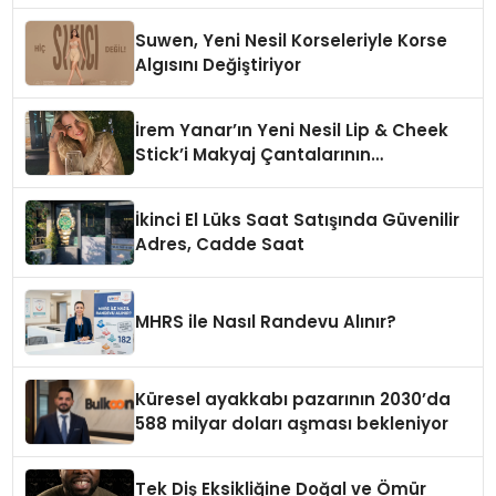
Suwen, Yeni Nesil Korseleriyle Korse
Algısını Değiştiriyor
İrem Yanar’ın Yeni Nesil Lip & Cheek
Stick’i Makyaj Çantalarının
Vazgeçilmezi Olmaya Aday
İkinci El Lüks Saat Satışında Güvenilir
Adres, Cadde Saat
MHRS ile Nasıl Randevu Alınır?
Küresel ayakkabı pazarının 2030’da
588 milyar doları aşması bekleniyor
Tek Diş Eksikliğine Doğal ve Ömür