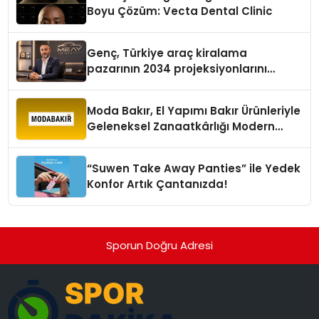
Boyu Çözüm: Vecta Dental Clinic
Genç, Türkiye araç kiralama
pazarının 2034 projeksiyonlarını
değerlendirdi
Moda Bakır, El Yapımı Bakır Ürünleriyle
Geleneksel Zanaatkârlığı Modern
Yaşam Alanlarına Taşıyor
“Suwen Take Away Panties” ile Yedek
Konfor Artık Çantanızda!
Sporun Doğru Adresi