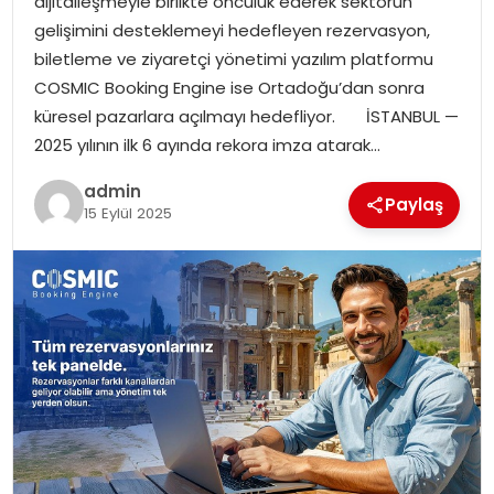
dijitalleşmeyle birlikte öncülük ederek sektörün
SAĞLIK
gelişimini desteklemeyi hedefleyen rezervasyon,
biletleme ve ziyaretçi yönetimi yazılım platformu
SIYASET
COSMIC Booking Engine ise Ortadoğu’dan sonra
küresel pazarlara açılmayı hedefliyor. İSTANBUL —
SPOR
2025 yılının ilk 6 ayında rekora imza atarak…
TEKNOLOJI
admin
Paylaş
15 Eylül 2025
YAŞAM