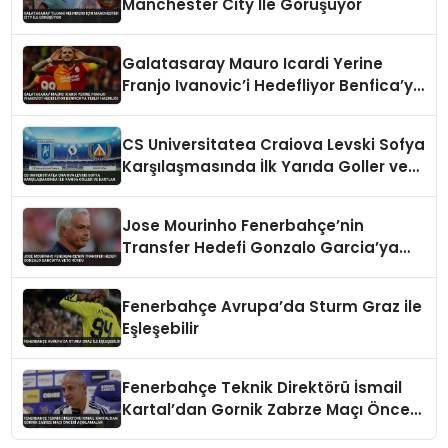
Manchester City İle Görüşüyor
Galatasaray Mauro Icardi Yerine
Franjo Ivanovic’i Hedefliyor Benfica’ya
Teklif Hazırlığı
CS Universitatea Craiova Levski Sofya
Karşılaşmasında İlk Yarıda Goller ve
Kartlar
Jose Mourinho Fenerbahçe’nin
Transfer Hedefi Gonzalo Garcia’ya
Veto Koydu
Fenerbahçe Avrupa’da Sturm Graz ile
Eşleşebilir
Fenerbahçe Teknik Direktörü İsmail
Kartal’dan Gornik Zabrze Maçı Öncesi
Açıklamalar