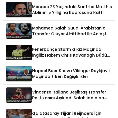
Monaco 23 Yaşındaki Santrfor Matthis
Abline’i 5 Yıllığına Kadrosuna Kattı
Mohamed Salah Suudi Arabistan’a
Transfer Oluyor Al-İttihad ile Anlaştı
Fenerbahçe Sturm Graz Maçında
İngiliz Hakem Chris Kavanagh Düdük
Çalacak
Hapoel Beer Sheva Vikingur Reykjavik
Maçında Erken Değişiklikler
Vincenzo Italiano Beşiktaş Transfer
Politikasını Açıkladı Salah İddiaları
Hakkında Konuştu
Galatasaray Tijjani Reijnders İçin