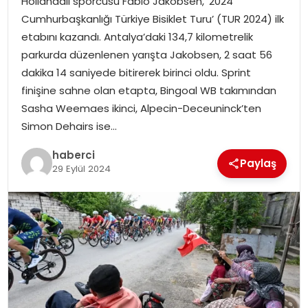
Hollandalı sporcusu Fabio Jakobsen, ‘2024
SAĞLIK
Cumhurbaşkanlığı Türkiye Bisiklet Turu’ (TUR 2024) ilk
etabını kazandı. Antalya’daki 134,7 kilometrelik
SIYASET
parkurda düzenlenen yarışta Jakobsen, 2 saat 56
dakika 14 saniyede bitirerek birinci oldu. Sprint
SPOR
finişine sahne olan etapta, Bingoal WB takımından
Sasha Weemaes ikinci, Alpecin-Deceuninck’ten
TEKNOLOJI
Simon Dehairs ise…
YAŞAM
haberci
Paylaş
29 Eylül 2024