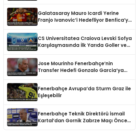
Galatasaray Mauro Icardi Yerine
Franjo Ivanovic’i Hedefliyor Benfica’ya
Teklif Hazırlığı
CS Universitatea Craiova Levski Sofya
Karşılaşmasında İlk Yarıda Goller ve
Kartlar
Jose Mourinho Fenerbahçe’nin
Transfer Hedefi Gonzalo Garcia’ya
Veto Koydu
Fenerbahçe Avrupa’da Sturm Graz ile
Eşleşebilir
Fenerbahçe Teknik Direktörü İsmail
Kartal’dan Gornik Zabrze Maçı Öncesi
Açıklamalar