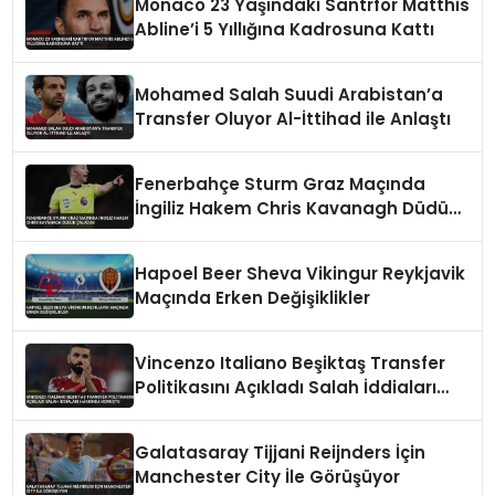
Monaco 23 Yaşındaki Santrfor Matthis
Abline’i 5 Yıllığına Kadrosuna Kattı
Mohamed Salah Suudi Arabistan’a
Transfer Oluyor Al-İttihad ile Anlaştı
Fenerbahçe Sturm Graz Maçında
İngiliz Hakem Chris Kavanagh Düdük
Çalacak
Hapoel Beer Sheva Vikingur Reykjavik
Maçında Erken Değişiklikler
Vincenzo Italiano Beşiktaş Transfer
Politikasını Açıkladı Salah İddiaları
Hakkında Konuştu
Galatasaray Tijjani Reijnders İçin
Manchester City İle Görüşüyor